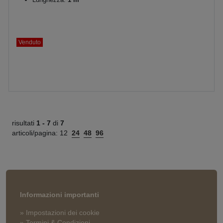
Venduto
risultati
1 -
7
di
7
articoli/pagina:
12
24
48
96
Informazioni importanti
» Impostazioni dei cookie
» Termini & Condizioni