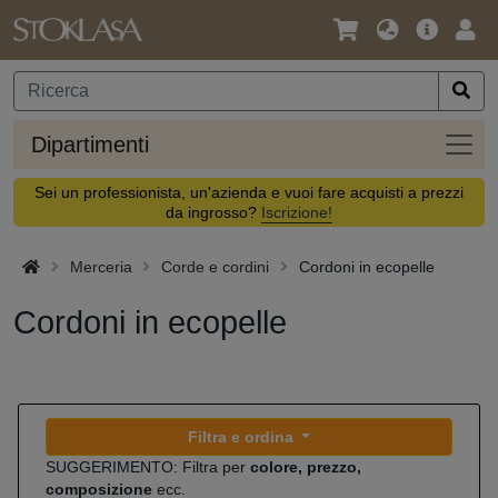
Lingua
Offerta
Acc
/
principa
Valuta
Dipar
Dipartimenti
Sei un professionista, un'azienda e vuoi fare acquisti a prezzi
da ingrosso?
Iscrizione!
Merceria
Corde e cordini
Cordoni in ecopelle
Cordoni in ecopelle
Filtra e ordina
SUGGERIMENTO: Filtra per
colore, prezzo,
composizione
ecc.