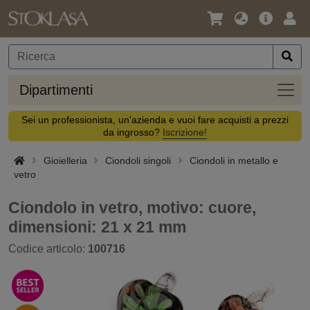
Lingua
Offerta
Acc
/
principa
Valuta
Dipar
Dipartimenti
Sei un professionista, un'azienda e vuoi fare acquisti a prezzi
da ingrosso?
Iscrizione!
Gioielleria
Ciondoli singoli
Ciondoli in metallo e
vetro
Ciondolo in vetro, motivo: cuore,
dimensioni: 21 x 21 mm
Codice articolo:
100716