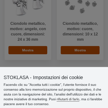
Ciondolo metallico,
Ciondolo metallico,
motivo: angelo, con
motivo: cuore,
cuore, dimensioni:
dimensioni: 10 x 12
24 x 36 mm
mm
Mostra
Mostra
STOKLASA - Impostazioni dei cookie
Informazioni importanti
Facendo clic su "Accetta tutti i cookie", l’utente fornisce il suo
consenso alla loro memorizzazione sul proprio dispositivo, il che
» Impostazioni dei cookie
aiuta con la navigazione del sito, l'analisi dell'utilizzo dei dati e le
» Termini & Condizioni
nostre iniziative di marketing. Puoi
rifiutarti di farlo
, ma ci farebbe
» Informativa sulla Privacy
piacere avere il tuo consenso.
» Consegna e pagamento