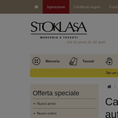
Ispirazione
Certificati regalo
Conta
… che la serve da 36 anni
Merceria
Tessuti
Sei un 
Offerta speciale
Ca
Nuovi arrivi
au
Nuovi colori