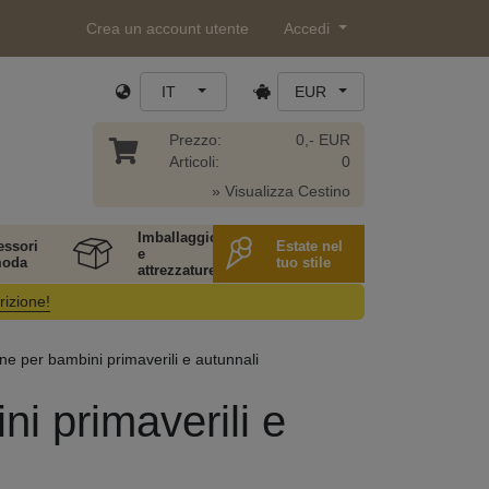
Crea un account utente
Accedi
IT
EUR
Prezzo:
0,- EUR
Articoli:
0
» Visualizza Cestino
Imballaggio
essori
Estate nel
e
moda
tuo stile
attrezzature
rizione!
one per bambini primaverili e autunnali
ni primaverili e