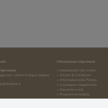
atti
Informazioni importanti
 Zigoneanu
» Impostazioni dei cookie
er per i clienti di lingua italiana
» Termini & Condizioni
» Informativa sulla Privacy
p@stoklasa.it
» Consegna e pagamento
» Garanzia e resi
» Programma fedeltà