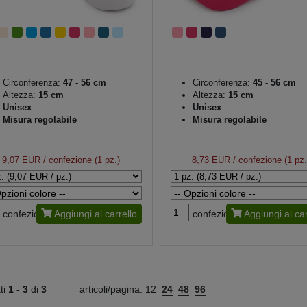
Circonferenza:
47 - 56 cm
Circonferenza:
45 - 56 cm
Altezza:
15 cm
Altezza:
15 cm
Unisex
Unisex
Misura regolabile
Misura regolabile
9,07 EUR
/ confezione (1 pz.)
8,73 EUR
/ confezione (1 pz.
confezione
Aggiungi al carrello
confezione
Aggiungi al car
ati
1 -
3
di
3
articoli/pagina:
12
24
48
96