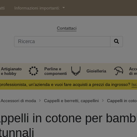
tti
Informazioni importanti:
Contattaci
Artigianato
Perline e
Acc
Gioielleria
e hobby
componenti
di 
professionista, un'azienda e vuoi fare acquisti a prezzi da ingrosso?
Isc
Accessori di moda
Cappelli e berretti, cappellini
Cappelli in cot
ppelli in cotone per bambi
tunnali