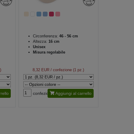
Circonferenza:
46 - 56 cm
Altezza:
16 cm
Unisex
Misura regolabile
)
8,32 EUR
/ confezione (1 pz.)
rello
confezione
Aggiungi al carrello