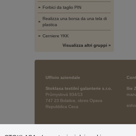
Forbici da taglio PIN
Realizza una borsa da una tela di
plastica
Cerniere YKK
Visualizza altri gruppi »
Ufficio aziendale
Cont
Stoklasa textilní galanterie s.r.o.
Ilie
Průmyslová 934/13
manag
747 23 Bolatice, okres Opava
esho
Repubblica Ceca