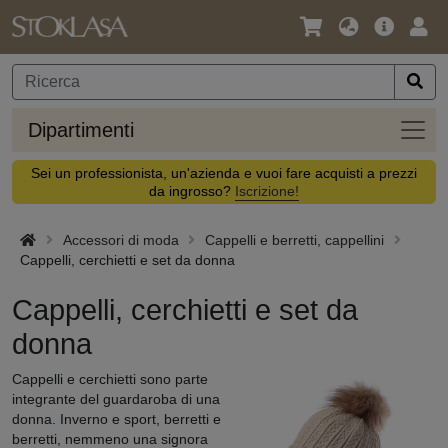
Lingua
Offerta
Acc
/
principa
Valuta
Dipar
Dipartimenti
Sei un professionista, un'azienda e vuoi fare acquisti a prezzi
da ingrosso?
Iscrizione!
Accessori di moda
Cappelli e berretti, cappellini
Cappelli, cerchietti e set da donna
Cappelli, cerchietti e set da
donna
Cappelli e cerchietti sono parte
integrante del guardaroba di una
donna. Inverno e sport, berretti e
berretti, nemmeno una signora