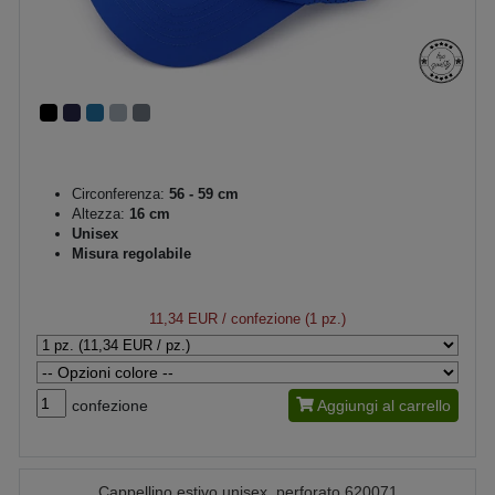
Circonferenza:
56 - 59 cm
Altezza:
16 cm
Unisex
Misura regolabile
11,34 EUR
/ confezione (1 pz.)
confezione
Aggiungi al carrello
Cappellino estivo unisex, perforato 620071