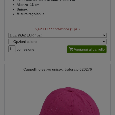
Circonferenza:
indicazione 55 - 62 cm
Altezza:
16 cm
Unisex
Misura regolabile
9,62 EUR
/ confezione (1 pz.)
confezione
Aggiungi al carrello
Cappellino estivo unisex, traforato 620276