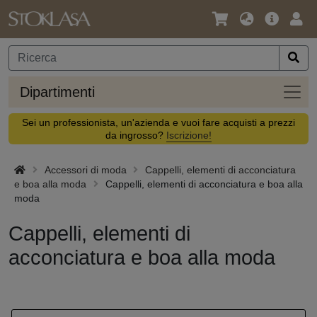
Lingua
Offerta
Acc
/
principa
Valuta
Dipar
Dipartimenti
Sei un professionista, un'azienda e vuoi fare acquisti a prezzi
da ingrosso?
Iscrizione!
Accessori di moda
Cappelli, elementi di acconciatura
e boa alla moda
Cappelli, elementi di acconciatura e boa alla
moda
Cappelli, elementi di
acconciatura e boa alla moda