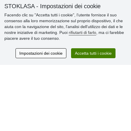
STOKLASA - Impostazioni dei cookie
Informazioni importanti
Facendo clic su "Accetta tutti i cookie", l’utente fornisce il suo
consenso alla loro memorizzazione sul proprio dispositivo, il che
» Impostazioni dei cookie
aiuta con la navigazione del sito, l'analisi dell'utilizzo dei dati e le
» Termini & Condizioni
nostre iniziative di marketing. Puoi
rifiutarti di farlo
, ma ci farebbe
» Informativa sulla Privacy
piacere avere il tuo consenso.
» Consegna e pagamento
» Garanzia e resi
» Programma fedeltà
Impostazioni dei cookie
Accetta tutti i cookie
Recensioni
dei clienti