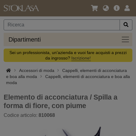
Lingua
Offerta
Acc
/
principa
Valuta
Dipar
Dipartimenti
Sei un professionista, un'azienda e vuoi fare acquisti a prezzi
da ingrosso?
Iscrizione!
Accessori di moda
Cappelli, elementi di acconciatura
e boa alla moda
Cappelli, elementi di acconciatura e boa alla
moda
Elemento di acconciatura / Spilla a
forma di fiore, con piume
Codice articolo:
810068