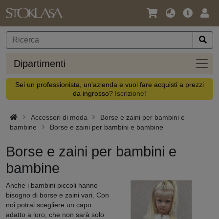
Lingua
Offerta
Acc
/
principa
Valuta
Dipar
Dipartimenti
Sei un professionista, un'azienda e vuoi fare acquisti a prezzi
da ingrosso?
Iscrizione!
Accessori di moda
Borse e zaini per bambini e
bambine
Borse e zaini per bambini e bambine
Borse e zaini per bambini e
bambine
Anche i bambini piccoli hanno
bisogno di borse e zaini vari. Con
noi potrai scegliere un capo
adatto a loro, che non sarà solo