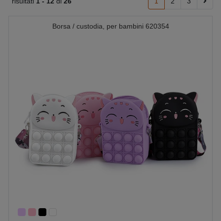
risultati
1 -
12
di
26
1
2
3
Borsa / custodia, per bambini 620354