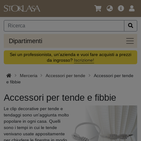
Lingua
Offerta
Acc
/
principa
Valuta
Dipar
Dipartimenti
Sei un professionista, un'azienda e vuoi fare acquisti a prezzi
da ingrosso?
Iscrizione!
Merceria
Accessori per tende
Accessori per tende
e fibbie
Accessori per tende e fibbie
Le clip decorative per tende e
tendaggi sono un'aggiunta molto
popolare in ogni casa. Quelli
sono i tempi in cui le tende
venivano usate appositamente
per chiudere le finestre in modo