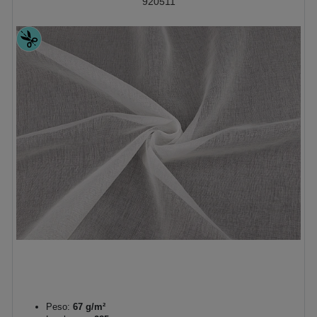
920511
Peso:
67 g/m²