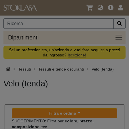
Lingua
Offerta
Acc
/
principa
Valuta
Dipar
Dipartimenti
Sei un professionista, un'azienda e vuoi fare acquisti a prezzi
da ingrosso?
Iscrizione!
Tessuti
Tessuti e tende oscuranti
Velo (tenda)
Velo (tenda)
Filtra e ordina
SUGGERIMENTO: Filtra per
colore, prezzo,
composizione
ecc.