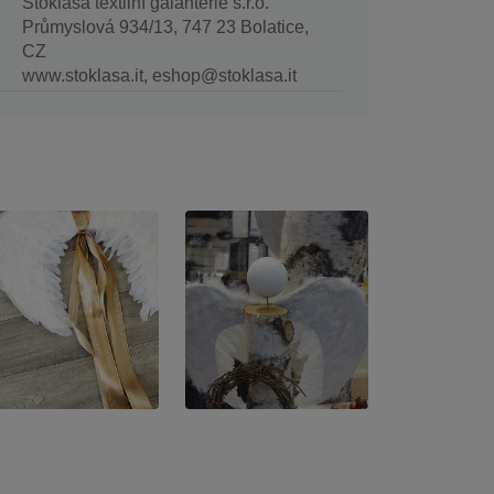
Stoklasa textilní galanterie s.r.o.
Průmyslová 934/13, 747 23 Bolatice,
CZ
www.stoklasa.it, eshop@stoklasa.it