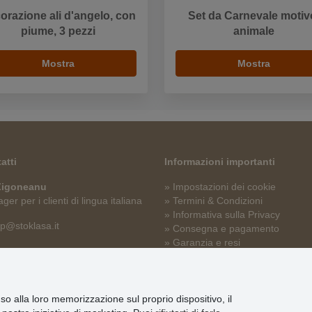
orazione ali d'angelo, con
Set da Carnevale motiv
piume, 3 pezzi
animale
Mostra
Mostra
atti
Informazioni importanti
 Zigoneanu
» Impostazioni dei cookie
er per i clienti di lingua italiana
» Termini & Condizioni
» Informativa sulla Privacy
p@stoklasa.it
» Consegna e pagamento
» Garanzia e resi
» Programma fedeltà
nso alla loro memorizzazione sul proprio dispositivo, il