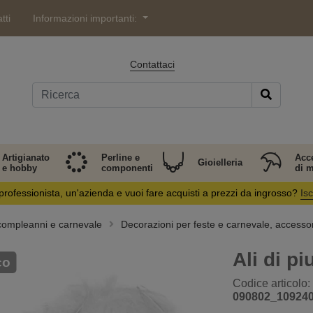
tti
Informazioni importanti:
Contattaci
Artigianato
Perline e
Acc
Gioielleria
e hobby
componenti
di 
professionista, un'azienda e vuoi fare acquisti a prezzi da ingrosso?
Isc
 compleanni e carnevale
Decorazioni per feste e carnevale, accessor
Ali di p
co
Codice articolo:
090802_10924