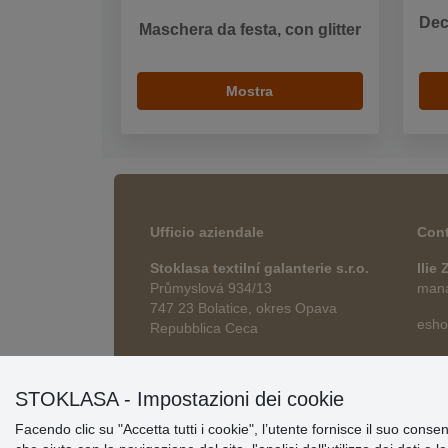
Dec
Maschera da festa, con glitter
Mostra
Ufficio aziendale
Cont
Stoklasa textilní galanterie s.r.o.
Ilie
Průmyslová 934/13
manag
747 23 Bolatice, okres Opava
esho
Repubblica Ceca
STOKLASA - Impostazioni dei cookie
Facendo clic su "Accetta tutti i cookie", l’utente fornisce il suo conse