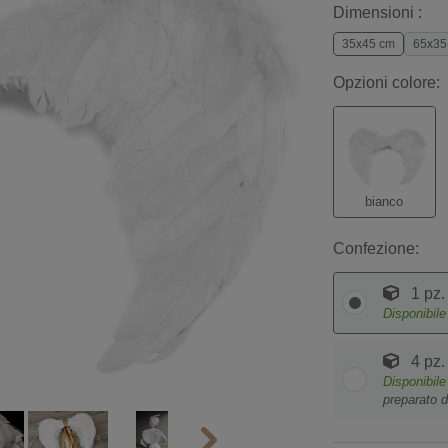
Dimensioni :
35x45 cm
65x35
Opzioni colore:
bianco
Confezione:
1 pz.
Disponibil
4 pz.
Disponibil
preparato d