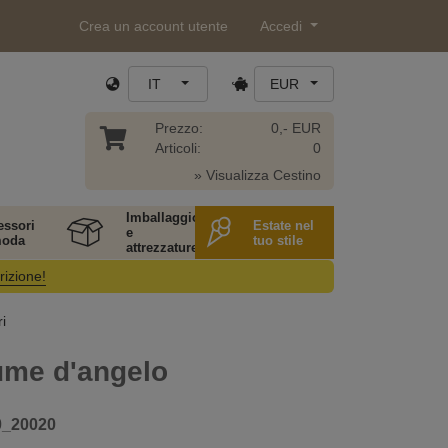
Crea un account utente
Accedi
IT
EUR
Prezzo:
0,- EUR
Articoli:
0
» Visualizza Cestino
Imballaggio
essori
Estate nel
e
moda
tuo stile
attrezzature
rizione!
i
iume d'angelo
0_20020