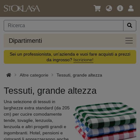
Lingua
Offerta
Acc
/
principa
Valuta
Dipar
Dipartimenti
Sei un professionista, un'azienda e vuoi fare acquisti a prezzi
da ingrosso?
Iscrizione!
Altre categorie
Tessuti, grande altezza
Tessuti, grande altezza
Una selezione di tessuti in
larghezze extra standard (da 205
cm) per cucire comodamente
tende, tovaglie, lenzuola,
lenzuola e altri progetti grandi e
ingombranti. Hotel, pensioni e
ristoranti li apprezzeranno anche