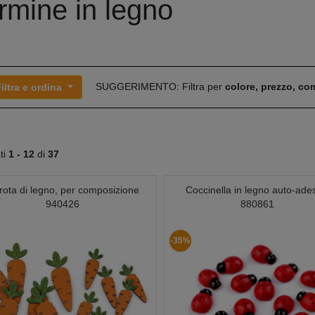
rmine in legno
SUGGERIMENTO: Filtra per
colore, prezzo, c
iltra e ordina
ati
1 -
12
di
37
rota di legno, per composizione
Coccinella in legno auto-ade
940426
880861
-35%