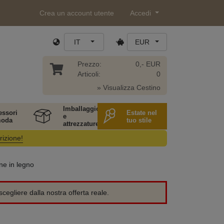
Crea un account utente
Accedi
IT
EUR
Prezzo:
0,- EUR
Articoli:
0
» Visualizza Cestino
Imballaggio
essori
Estate nel
e
moda
tuo stile
attrezzature
rizione!
ne in legno
cegliere dalla nostra offerta reale.