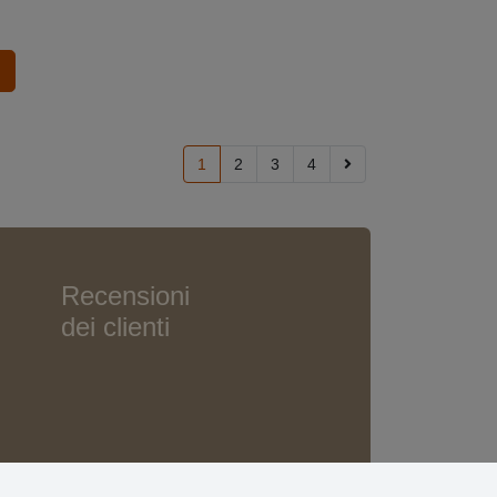
1
2
3
4
Recensioni
dei clienti