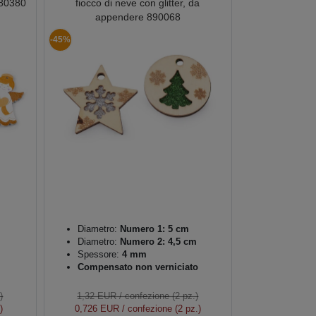
880380
fiocco di neve con glitter, da
appendere 890068
-45%
Diametro:
Numero 1: 5 cm
Diametro:
Numero 2: 4,5 cm
Spessore:
4 mm
Compensato non verniciato
)
1,32 EUR
/ confezione (2 pz.)
)
0,726 EUR
/ confezione (2 pz.)