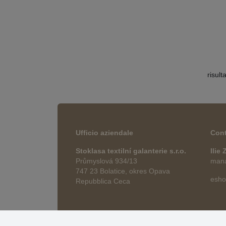
risult
Ufficio aziendale
Cont
Stoklasa textilní galanterie s.r.o.
Ilie
Průmyslová 934/13
manag
747 23 Bolatice, okres Opava
esho
Repubblica Ceca