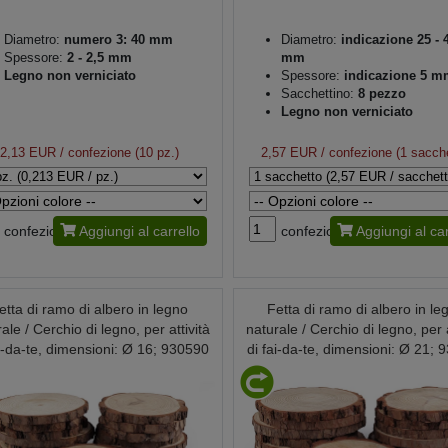
Diametro:
numero 3: 40 mm
Diametro:
indicazione 25 - 
Spessore:
2 - 2,5 mm
mm
Legno non verniciato
Spessore:
indicazione 5 m
Sacchettino:
8 pezzo
Legno non verniciato
2,13 EUR
/ confezione (10 pz.)
2,57 EUR
/ confezione (1 sacch
confezione
Aggiungi al carrello
confezione
Aggiungi al car
etta di ramo di albero in legno
Fetta di ramo di albero in le
ale / Cerchio di legno, per attività
naturale / Cerchio di legno, per a
ai-da-te, dimensioni: Ø 16; 930590
di fai-da-te, dimensioni: Ø 21;