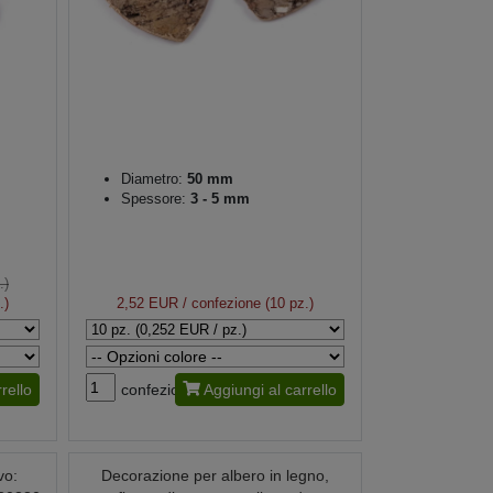
Diametro:
50 mm
Spessore:
3 - 5 mm
.)
.)
2,52 EUR
/ confezione (10 pz.)
rello
confezione
Aggiungi al carrello
vo:
Decorazione per albero in legno,