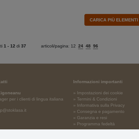
ati
1 -
12
di
37
articoli/pagina:
12
24
48
96
atti
Informazioni importanti
 Zigoneanu
» Impostazioni dei cookie
er per i clienti di lingua italiana
» Termini & Condizioni
» Informativa sulla Privacy
p@stoklasa.it
» Consegna e pagamento
» Garanzia e resi
» Programma fedeltà