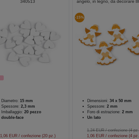
340513
angelo, in legno, da decorare 
-15%
Diametro:
15 mm
Dimensioni:
34 x 50 mm
Spessore:
2,3 mm
Spessore:
2 mm
Imballaggio:
20 pezzo
Foro di estrazione:
2 mm
double-face
Un lato
1,24 EUR
/ confezione (4 pz.
1,06 EUR
/ confezione (20 pz.)
1,06 EUR
/ confezione (4 pz.