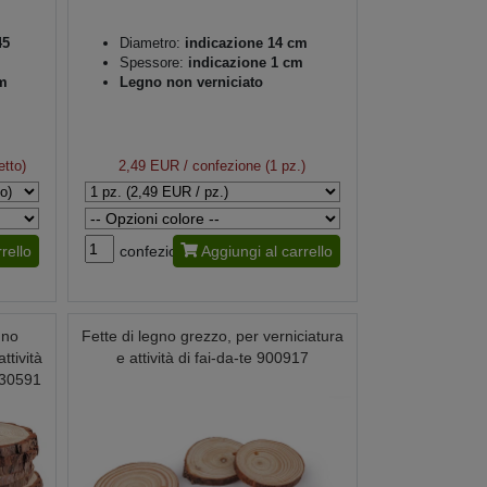
45
Diametro:
indicazione 14 cm
Spessore:
indicazione 1 cm
m
Legno non verniciato
etto)
2,49 EUR
/ confezione (1 pz.)
rello
confezione
Aggiungi al carrello
gno
Fette di legno grezzo, per verniciatura
ttività
e attività di fai-da-te 900917
 930591