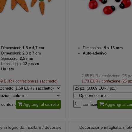
Dimensioni:
1,5 x 4,7 cm
Dimensioni:
9 x 13 mm
Dimensioni:
2,3 x 7 cm
Auto-adesivo
Spessore:
2,5 mm
Imballaggio:
12 pezzo
Un lato
2,65 EUR
/ confezione (25 pz
59 EUR
/ confezione (1 sacchetto)
1,73 EUR
/ confezione (25 pz
confezione
Aggiungi al carrello
confezione
Aggiungi al car
e in legno da incollare / decorare
Decorazione intagliata, moti