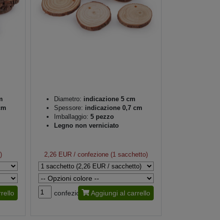
m
Diametro:
indicazione 5 cm
cm
Spessore:
indicazione 0,7 cm
Imballaggio:
5 pezzo
Legno non verniciato
)
2,26 EUR
/ confezione (1 sacchetto)
rello
confezione
Aggiungi al carrello