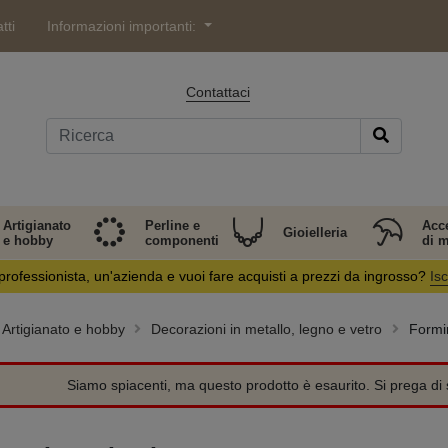
tti
Informazioni importanti:
Contattaci
Artigianato
Perline e
Acc
Gioielleria
e hobby
componenti
di 
professionista, un'azienda e vuoi fare acquisti a prezzi da ingrosso?
Isc
Artigianato e hobby
Decorazioni in metallo, legno e vetro
Formi
Siamo spiacenti, ma questo prodotto è esaurito. Si prega di s