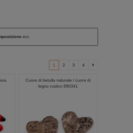
omposizione
ecc.
1
2
3
4
siva
Cuore di betulla naturale / cuore di
legno rustico 890341