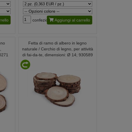
rello
confezione
Aggiungi al carrello
gno
Fetta di ramo di albero in legno
,
naturale / Cerchio di legno, per attività
90271
di fai-da-te, dimensioni: Ø 14; 930589