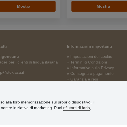
Mostra
Mostra
atti
Informazioni importanti
 Zigoneanu
» Impostazioni dei cookie
er per i clienti di lingua italiana
» Termini & Condizioni
» Informativa sulla Privacy
p@stoklasa.it
» Consegna e pagamento
» Garanzia e resi
» Programma fedeltà
nso alla loro memorizzazione sul proprio dispositivo, il
le nostre iniziative di marketing. Puoi
rifiutarti di farlo
,