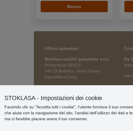
Mostra
Ufficio aziendale
Cont
Stoklasa textilní galanterie s.r.o.
Ilie
Průmyslová 934/13
manag
747 23 Bolatice, okres Opava
esho
Repubblica Ceca
STOKLASA - Impostazioni dei cookie
Facendo clic su "Accetta tutti i cookie", l’utente fornisce il suo conse
che aiuta con la navigazione del sito, l'analisi dell'utilizzo dei dati e 
ma ci farebbe piacere avere il tuo consenso.