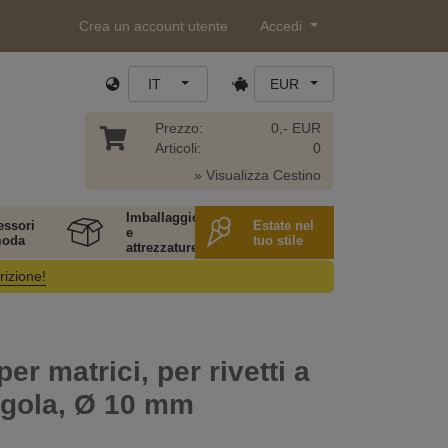
Crea un account utente
Accedi
IT
EUR
Prezzo:
0,- EUR
Articoli:
0
» Visualizza Cestino
Imballaggio
essori
Estate nel
e
moda
tuo stile
attrezzature
rizione!
er matrici, per rivetti a
ngola, Ø 10 mm