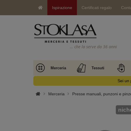
Ispirazione
Certificati regalo
Conta
… che la serve da 36 anni
Merceria
Tessuti
Sei un 
Merceria
Presse manuali, punzoni e pinz
nich