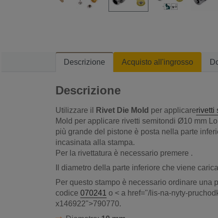
Descrizione
Acquisto all'ingrosso
D
Descrizione
Utilizzare il
Rivet Die Mold
per applicare
rivett
Mold per applicare rivetti semitondi Ø10 mm Lo
più grande del pistone è posta nella parte infer
incasinata alla stampa.
Per la rivettatura è necessario premere .
Il diametro della parte inferiore che viene caric
Per questo stampo è necessario ordinare una pres
codice
070241
o < a href="/lis-na-nyty-pruchod
x146922">790770.