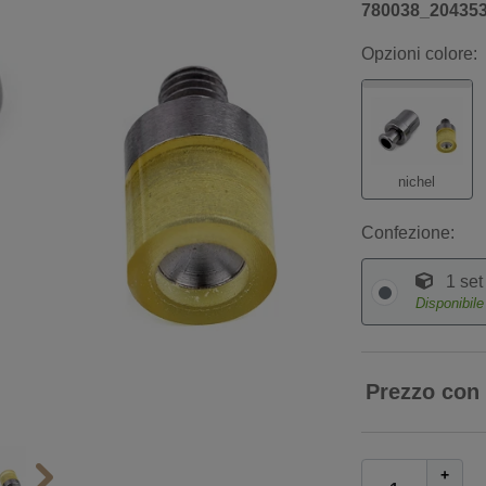
780038_20435
Opzioni colore:
nichel
Confezione:
1 set
Disponibil
Prezzo con
+