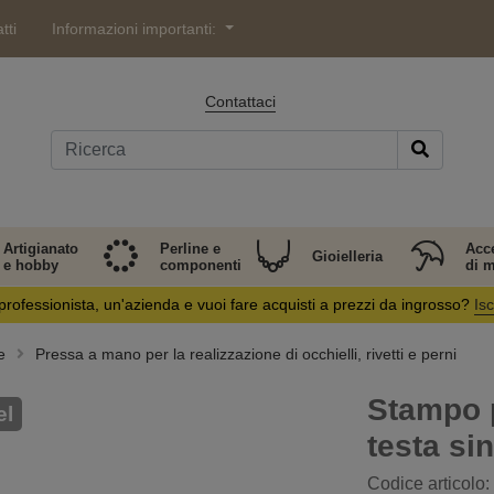
tti
Informazioni importanti:
Contattaci
Artigianato
Perline e
Acc
Gioielleria
e hobby
componenti
di 
professionista, un'azienda e vuoi fare acquisti a prezzi da ingrosso?
Isc
e
Pressa a mano per la realizzazione di occhielli, rivetti e perni
Stampo p
el
testa si
Codice articolo: