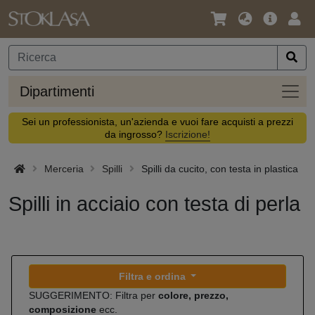
Lingua
Offerta
Acc
/
principa
Valuta
Dipar
Dipartimenti
Sei un professionista, un'azienda e vuoi fare acquisti a prezzi
da ingrosso?
Iscrizione!
Merceria
Spilli
Spilli da cucito, con testa in plastica
Spilli in acciaio con testa di perla
Filtra e ordina
SUGGERIMENTO: Filtra per
colore, prezzo,
composizione
ecc.