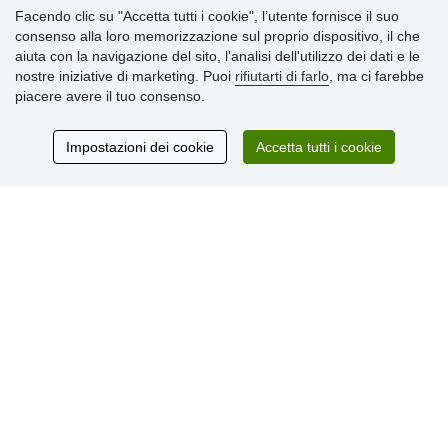
Informazioni importanti
Facendo clic su "Accetta tutti i cookie", l’utente fornisce il suo
consenso alla loro memorizzazione sul proprio dispositivo, il che
» Impostazioni dei cookie
aiuta con la navigazione del sito, l'analisi dell'utilizzo dei dati e le
» Termini & Condizioni
nostre iniziative di marketing. Puoi
rifiutarti di farlo
, ma ci farebbe
» Informativa sulla Privacy
piacere avere il tuo consenso.
» Consegna e pagamento
» Garanzia e resi
» Programma fedeltà
Impostazioni dei cookie
Accetta tutti i cookie
Recensioni
dei clienti