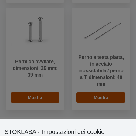
Perno a testa piatta,
Perni da avvitare,
in acciaio
dimensioni: 29 mm;
inossidabile / perno
39 mm
a T, dimensioni: 40
mm
Mostra
Mostra
STOKLASA - Impostazioni dei cookie