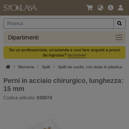
Lingua
Offerta
Acc
/
principa
Valuta
Dipar
Dipartimenti
Sei un professionista, un'azienda e vuoi fare acquisti a prezzi
da ingrosso?
Iscrizione!
Merceria
Spilli
Spilli da cucito, con testa in plastica
Perni in acciaio chirurgico, lunghezza:
15 mm
Codice articolo:
030074