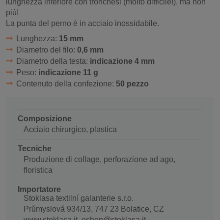
lunghezza inferiore con tronchesi (molto difficile!), ma non
più!
La punta del perno è in acciaio inossidabile.
Lunghezza:
15 mm
Diametro del filo:
0,6 mm
Diametro della testa:
indicazione 4 mm
Peso:
indicazione 11 g
Contenuto della confezione:
50 pezzo
Composizione
Acciaio chirurgico, plastica
Tecniche
Produzione di collage, perforazione ad ago,
floristica
Importatore
Stoklasa textilní galanterie s.r.o.
Průmyslová 934/13, 747 23 Bolatice, CZ
www.stoklasa.it, eshop@stoklasa.it