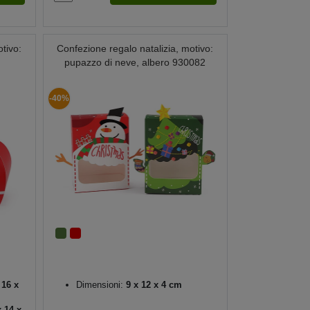
otivo:
Confezione regalo natalizia, motivo:
pupazzo di neve, albero 930082
-40%
 16 x
Dimensioni:
9 x 12 x 4 cm
 14 x