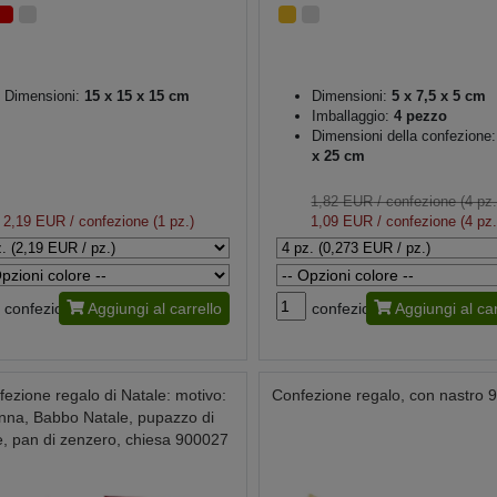
Dimensioni:
15 x 15 x 15 cm
Dimensioni:
5 x 7,5 x 5 cm
Imballaggio:
4 pezzo
Dimensioni della confezione:
x 25 cm
1,82 EUR
/ confezione (4 pz.
2,19 EUR
/ confezione (1 pz.)
1,09 EUR
/ confezione (4 pz.
confezione
Aggiungi al carrello
confezione
Aggiungi al car
fezione regalo di Natale: motivo:
Confezione regalo, con nastro 
nna, Babbo Natale, pupazzo di
, pan di zenzero, chiesa 900027