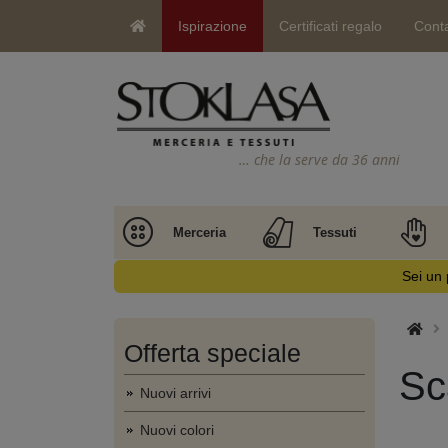
Ispirazione
Certificati regalo
Conta
… che la serve da 36 anni
Merceria
Tessuti
Sei un 
Offerta speciale
Sc
Nuovi arrivi
Nuovi colori