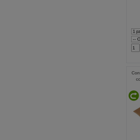
Conf
c