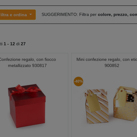
SUGGERIMENTO: Filtra per
colore, prezzo, c
iltra e ordina
ati
1 -
12
di
27
Confezione regalo, con fiocco
Mini confezione regalo, con eti
metallizzato 930817
900852
-40%