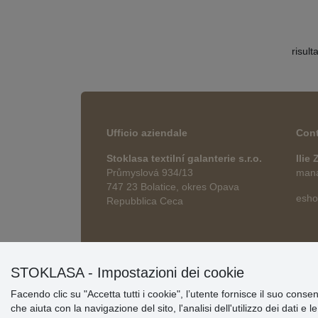
risult
Ufficio aziendale
Cont
Stoklasa textilní galanterie s.r.o.
Ilie
Průmyslová 934/13
manag
747 23 Bolatice, okres Opava
esho
Repubblica Ceca
STOKLASA - Impostazioni dei cookie
Facendo clic su "Accetta tutti i cookie", l’utente fornisce il suo conse
che aiuta con la navigazione del sito, l'analisi dell'utilizzo dei dati e 