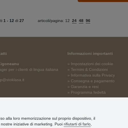
ati
1 -
12
di
27
articoli/pagina:
12
24
48
96
atti
Informazioni importanti
 Zigoneanu
» Impostazioni dei cookie
er per i clienti di lingua italiana
» Termini & Condizioni
» Informativa sulla Privacy
p@stoklasa.it
» Consegna e pagamento
» Garanzia e resi
» Programma fedeltà
nso alla loro memorizzazione sul proprio dispositivo, il
le nostre iniziative di marketing. Puoi
rifiutarti di farlo
,