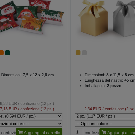
Dimensioni:
7,5 x 12 x 2,8 cm
Dimensioni:
8 x 11,5 x 8 cm
Lunghezza del nastro:
45 c
Imballaggio:
2 pezzo
8,38 EUR
/ confezione (12 pz.)
7,13 EUR
/ confezione (12 pz.)
2,34 EUR
/ confezione (2 pz.
confezione
Aggiungi al carrello
confezione
Aggiungi al car