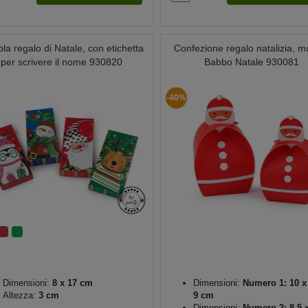
ola regalo di Natale, con etichetta
Confezione regalo natalizia, m
per scrivere il nome 930820
Babbo Natale 930081
-40%
Dimensioni:
8 x 17 cm
Dimensioni:
Numero 1: 10 x
Altezza:
3 cm
9 cm
Dimensioni:
Numero 2: 8,5 x