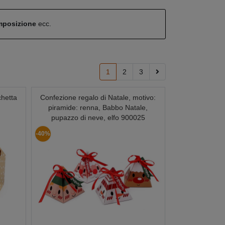
omposizione
ecc.
1
2
3
chetta
Confezione regalo di Natale, motivo:
piramide: renna, Babbo Natale,
pupazzo di neve, elfo 900025
-40%