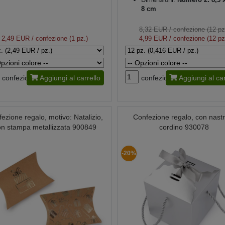
8 cm
8,32 EUR
/ confezione (12 pz
2,49 EUR
/ confezione (1 pz.)
4,99 EUR
/ confezione (12 pz
confezione
Aggiungi al carrello
confezione
Aggiungi al car
ezione regalo, motivo: Natalizio,
Confezione regalo, con nast
on stampa metallizzata 900849
cordino 930078
-20%