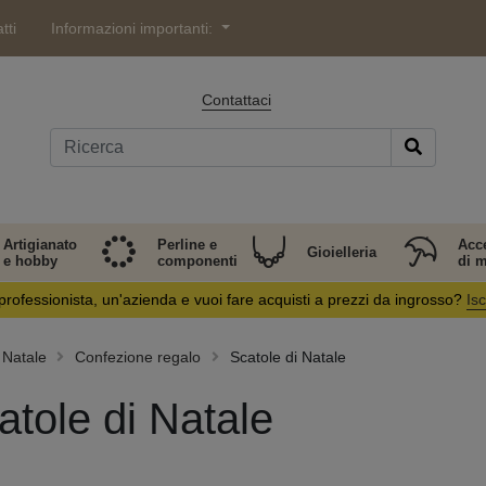
tti
Informazioni importanti:
Contattaci
Artigianato
Perline e
Acc
Gioielleria
e hobby
componenti
di 
professionista, un'azienda e vuoi fare acquisti a prezzi da ingrosso?
Isc
Natale
Confezione regalo
Scatole di Natale
atole di Natale