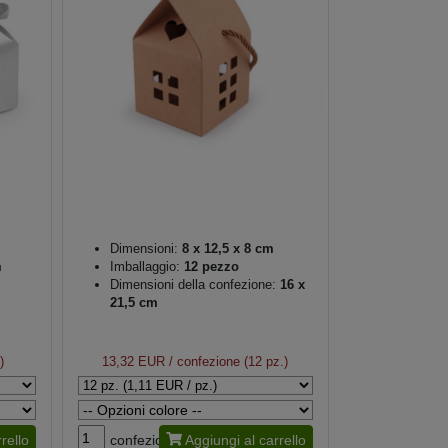
Dimensioni:
8 x 12,5 x 8 cm
m
Imballaggio:
12 pezzo
Dimensioni della confezione:
16 x
21,5 cm
)
13,32 EUR
/ confezione (12 pz.)
rello
confezione
Aggiungi al carrello