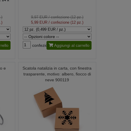
.)
9,97 EUR
/ confezione (12 pz.)
.)
5,99 EUR
/ confezione (12 pz.)
rello
confezione
Aggiungi al carrello
ro e
Scatola natalizia in carta, con finestra
trasparente, motivo: albero, fiocco di
neve 900119