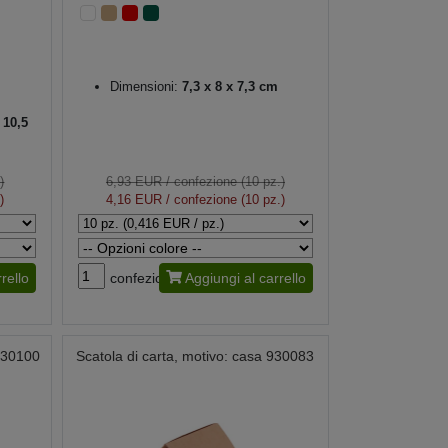
Dimensioni:
7,3 x 8 x 7,3 cm
10,5
)
6,93 EUR
/ confezione (10 pz.)
)
4,16 EUR
/ confezione (10 pz.)
rello
confezione
Aggiungi al carrello
930100
Scatola di carta, motivo: casa 930083