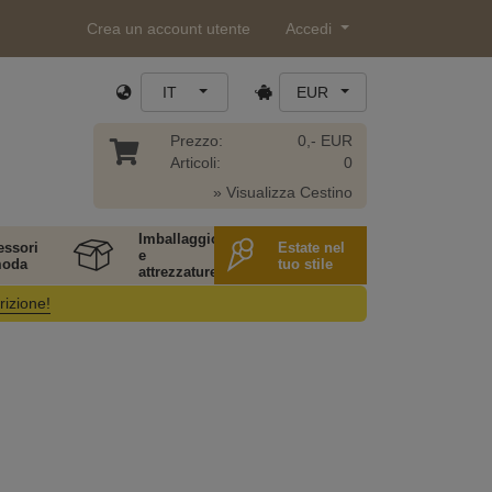
Crea un account utente
Accedi
IT
EUR
Prezzo:
0,- EUR
Articoli:
0
» Visualizza Cestino
Imballaggio
essori
Estate nel
e
moda
tuo stile
attrezzature
rizione!