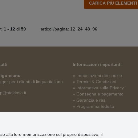
ati
1 -
12
di
59
articoli/pagina:
12
24
48
96
atti
Informazioni importanti
 Zigoneanu
» Impostazioni dei cookie
er per i clienti di lingua italiana
» Termini & Condizioni
» Informativa sulla Privacy
p@stoklasa.it
» Consegna e pagamento
» Garanzia e resi
» Programma fedeltà
nso alla loro memorizzazione sul proprio dispositivo, il