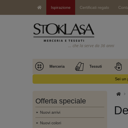
Ispirazione
Certificati regalo
Conta
… che la serve da 36 anni
Merceria
Tessuti
Sei un 
Offerta speciale
De
Nuovi arrivi
Nuovi colori