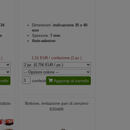
 34
Dimensioni:
indicazione 35 x 40
mm
m
Spessore:
7 mm
Auto-adesivo
.)
1,51 EUR
/ confezione (2 pz.)
rello
confezione
Aggiungi al carrello
talizio
Bottone, imitazione pan di zenzero
830488