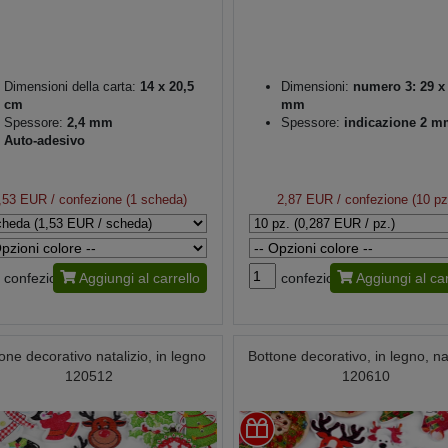
Dimensioni della carta:
14 x 20,5
Dimensioni:
numero 3: 29 x
cm
mm
Spessore:
2,4 mm
Spessore:
indicazione 2 m
Auto-adesivo
,53 EUR
/ confezione (1 scheda)
2,87 EUR
/ confezione (10 pz
confezione
Aggiungi al carrello
confezione
Aggiungi al car
one decorativo natalizio, in legno
Bottone decorativo, in legno, na
120512
120610