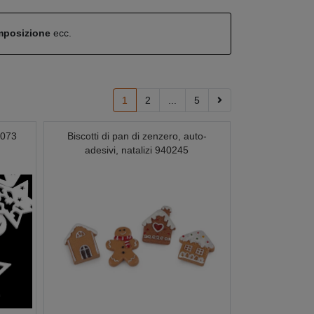
omposizione
ecc.
1
2
...
5
0073
Biscotti di pan di zenzero, auto-
adesivi, natalizi 940245