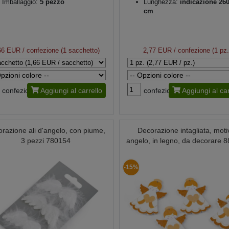
Imballaggio:
5 pezzo
Lunghezza:
indicazione 260
cm
66 EUR
/ confezione (1 sacchetto)
2,77 EUR
/ confezione (1 pz.
confezione
Aggiungi al carrello
confezione
Aggiungi al car
razione ali d'angelo, con piume,
Decorazione intagliata, moti
3 pezzi 780154
angelo, in legno, da decorare 
-15%