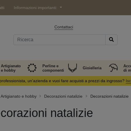
tti
Informazioni importanti:
Contattaci
Artigianato
Perline e
Acc
Gioielleria
e hobby
componenti
di 
professionista, un'azienda e vuoi fare acquisti a prezzi da ingrosso?
Isc
Artigianato e hobby
Decorazioni natalizie
Decorazioni natalizie
corazioni natalizie