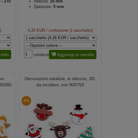
 - 270
Altezza:
18 mm
Spessore:
5 mm
)
4,26 EUR
/ confezione (1 sacchetto)
rello
confezione
Aggiungi al carrello
vo:
Decorazioni natalizie, in silicone, 3D,
880380
da incollare, mix 900750
-5%