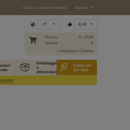
Crea un account utente
Accedi
IT
EUR
Prezzo:
0,- EUR
Articoli:
0
» Visualizza Cestino
Imballaggio
essori
Estate nel
e
moda
tuo stile
attrezzature
rizione!