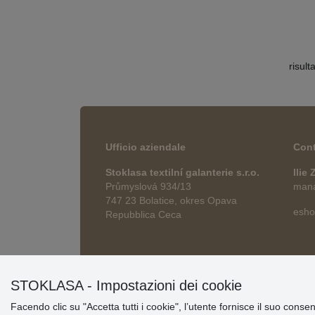
risult
Ufficio aziendale
Cont
Stoklasa textilní galanterie s.r.o.
Ilie
Průmyslová 934/13
manag
747 23 Bolatice, okres Opava
esho
Repubblica Ceca
STOKLASA - Impostazioni dei cookie
Facendo clic su "Accetta tutti i cookie", l’utente fornisce il suo conse