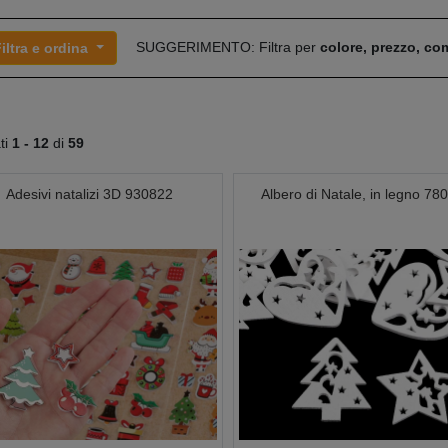
SUGGERIMENTO: Filtra per
colore, prezzo, c
iltra e ordina
ati
1 -
12
di
59
Adesivi natalizi 3D 930822
Albero di Natale, in legno 78