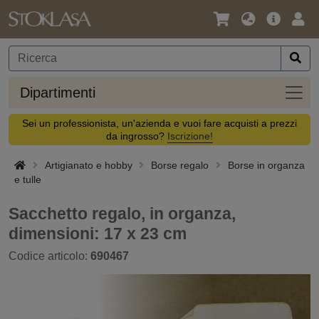
Lingua
Offerta
Acc
/
principa
Valuta
Dipar
Dipartimenti
Sei un professionista, un'azienda e vuoi fare acquisti a prezzi
da ingrosso?
Iscrizione!
Artigianato e hobby
Borse regalo
Borse in organza
e tulle
Sacchetto regalo, in organza,
dimensioni: 17 x 23 cm
Codice articolo:
690467