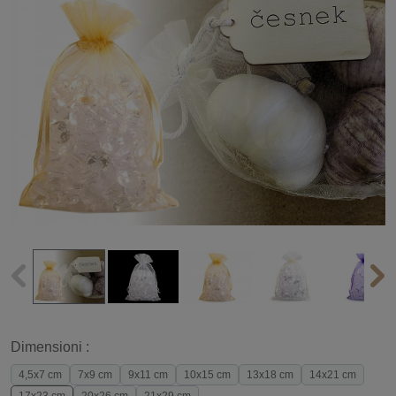
Dimensioni :
4,5x7 cm
7x9 cm
9x11 cm
10x15 cm
13x18 cm
14x21 cm