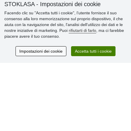
STOKLASA - Impostazioni dei cookie
» Impostazioni dei cookie
Facendo clic su "Accetta tutti i cookie", l’utente fornisce il suo
» Termini & Condizioni
consenso alla loro memorizzazione sul proprio dispositivo, il che
» Informativa sulla Privacy
aiuta con la navigazione del sito, l'analisi dell'utilizzo dei dati e le
» Consegna e pagamento
nostre iniziative di marketing. Puoi
rifiutarti di farlo
, ma ci farebbe
» Garanzia e resi
piacere avere il tuo consenso.
» Programma fedeltà
Impostazioni dei cookie
Accetta tutti i cookie
Recensioni
dei clienti