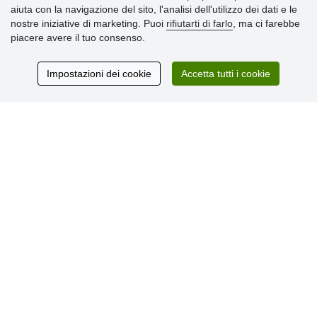
aiuta con la navigazione del sito, l'analisi dell'utilizzo dei dati e le
» Termini & Condizioni
nostre iniziative di marketing. Puoi
rifiutarti di farlo
, ma ci farebbe
» Informativa sulla Privacy
piacere avere il tuo consenso.
» Consegna e pagamento
» Garanzia e resi
» Programma fedeltà
Impostazioni dei cookie
Accetta tutti i cookie
Recensioni
dei clienti