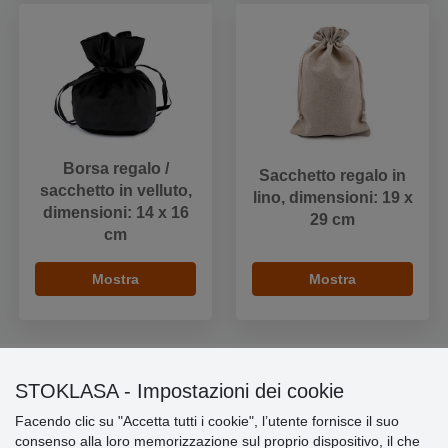
Borsa regalo /
Sacchetto regalo in
sacchetto in velluto,
lino, dimensioni: 19 x
dimensioni: 14 x 16
29 cm
cm
Mostra
Mostra
STOKLASA - Impostazioni dei cookie
Informazioni importanti
Facendo clic su "Accetta tutti i cookie", l’utente fornisce il suo
consenso alla loro memorizzazione sul proprio dispositivo, il che
» Impostazioni dei cookie