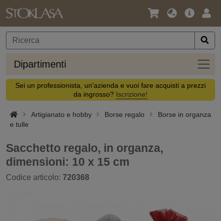
Lingua
Offerta
Acc
/
principa
Valuta
Dipar
Dipartimenti
Sei un professionista, un'azienda e vuoi fare acquisti a prezzi
da ingrosso?
Iscrizione!
Artigianato e hobby
Borse regalo
Borse in organza
e tulle
Sacchetto regalo, in organza,
dimensioni: 10 x 15 cm
Codice articolo:
720368