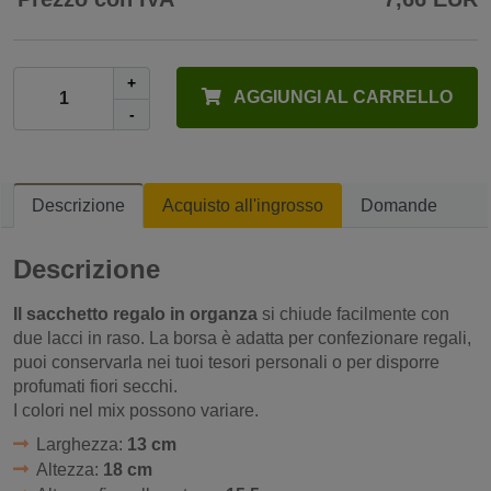
+
AGGIUNGI AL CARRELLO
-
Descrizione
Acquisto all'ingrosso
Domande
Descrizione
Il sacchetto regalo in organza
si chiude facilmente con
due lacci in raso. La borsa è adatta per confezionare regali,
puoi conservarla nei tuoi tesori personali o per disporre
profumati fiori secchi.
I colori nel mix possono variare.
Larghezza:
13 cm
Altezza:
18 cm