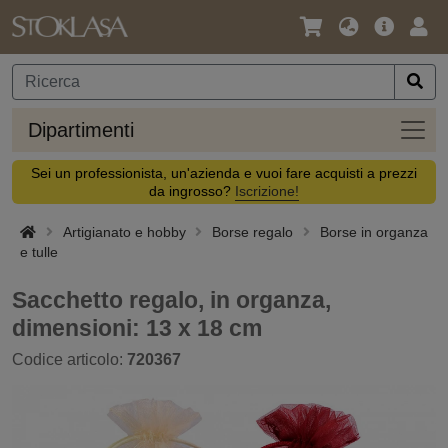
Lingua
Offerta
Acc
/
principa
Valuta
Dipar
Dipartimenti
Sei un professionista, un'azienda e vuoi fare acquisti a prezzi
da ingrosso?
Iscrizione!
Artigianato e hobby
Borse regalo
Borse in organza
e tulle
Sacchetto regalo, in organza,
dimensioni: 13 x 18 cm
Codice articolo:
720367