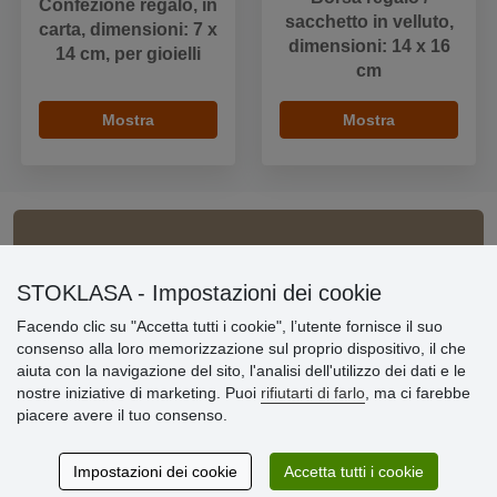
Confezione regalo, in
sacchetto in velluto,
carta, dimensioni: 7 x
dimensioni: 14 x 16
14 cm, per gioielli
cm
Mostra
Mostra
Informazioni importanti
STOKLASA - Impostazioni dei cookie
» Impostazioni dei cookie
Facendo clic su "Accetta tutti i cookie", l’utente fornisce il suo
» Termini & Condizioni
consenso alla loro memorizzazione sul proprio dispositivo, il che
» Informativa sulla Privacy
aiuta con la navigazione del sito, l'analisi dell'utilizzo dei dati e le
» Consegna e pagamento
nostre iniziative di marketing. Puoi
rifiutarti di farlo
, ma ci farebbe
» Garanzia e resi
piacere avere il tuo consenso.
» Programma fedeltà
Impostazioni dei cookie
Accetta tutti i cookie
Recensioni