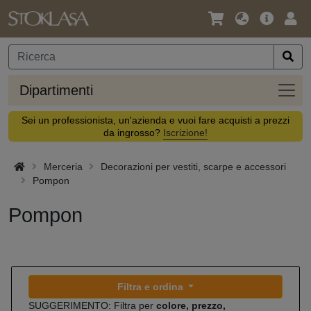
Lingua
Offerta
Acc
/
principa
Valuta
Dipar
Dipartimenti
Sei un professionista, un'azienda e vuoi fare acquisti a prezzi
da ingrosso?
Iscrizione!
Merceria
Decorazioni per vestiti, scarpe e accessori
Pompon
Pompon
Filtra e ordina
SUGGERIMENTO: Filtra per
colore, prezzo,