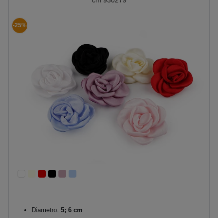
cm 930279
-25%
Diametro:
5; 6 cm