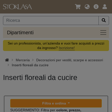
Lingua
Offerta
Acc
/
principa
Valuta
Dipar
Dipartimenti
Sei un professionista, un'azienda e vuoi fare acquisti a prezzi
da ingrosso?
Iscrizione!
Merceria
Decorazioni per vestiti, scarpe e accessori
Inserti floreali da cucire
Inserti floreali da cucire
Filtra e ordina
SUGGERIMENTO: Filtra per
colore, prezzo,