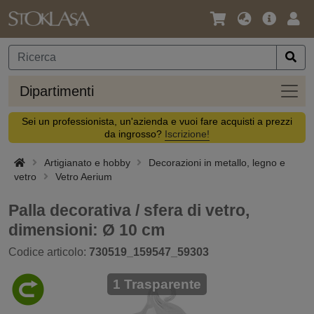
Lingua
Offerta
Acc
/
principa
Valuta
Dipar
Dipartimenti
Sei un professionista, un'azienda e vuoi fare acquisti a prezzi
da ingrosso?
Iscrizione!
Artigianato e hobby
Decorazioni in metallo, legno e
vetro
Vetro Aerium
Palla decorativa / sfera di vetro,
dimensioni: Ø 10 cm
Codice articolo:
730519_159547_59303
1 Trasparente