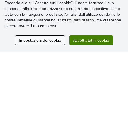
Facendo clic su "Accetta tutti i cookie", l’utente fornisce il suo
consenso alla loro memorizzazione sul proprio dispositivo, il che
» Impostazioni dei cookie
aiuta con la navigazione del sito, l'analisi dell'utilizzo dei dati e le
» Termini & Condizioni
nostre iniziative di marketing. Puoi
rifiutarti di farlo
, ma ci farebbe
» Informativa sulla Privacy
piacere avere il tuo consenso.
» Consegna e pagamento
» Garanzia e resi
» Programma fedeltà
Impostazioni dei cookie
Accetta tutti i cookie
Recensioni
dei clienti