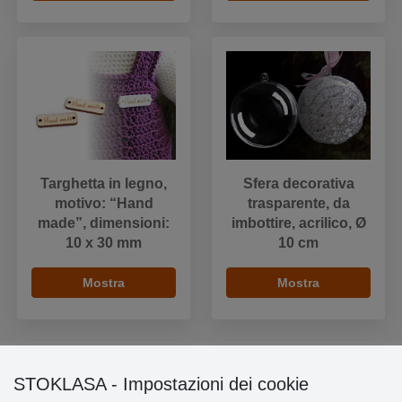
Targhetta in legno,
Sfera decorativa
motivo: “Hand
trasparente, da
made”, dimensioni:
imbottire, acrilico, Ø
10 x 30 mm
10 cm
Mostra
Mostra
STOKLASA - Impostazioni dei cookie
Informazioni importanti