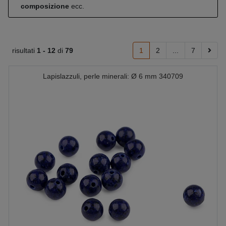
composizione
ecc.
risultati
1 -
12
di
79
1
2
...
7
Lapislazzuli, perle minerali: Ø 6 mm 340709