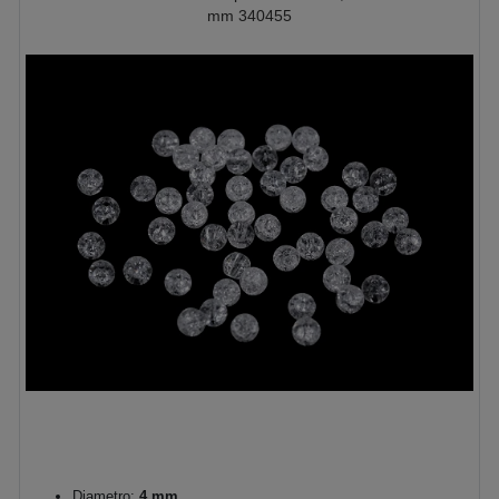
mm 340455
Diametro:
4 mm