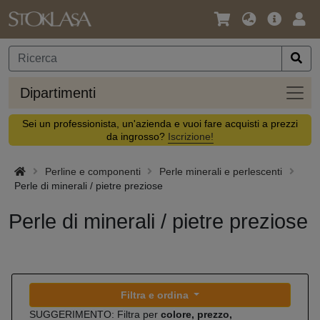
Lingua
Offerta
Acc
/
principa
Valuta
Dipar
Dipartimenti
Sei un professionista, un'azienda e vuoi fare acquisti a prezzi
da ingrosso?
Iscrizione!
Perline e componenti
Perle minerali e perlescenti
Perle di minerali / pietre preziose
Perle di minerali / pietre preziose
Filtra e ordina
SUGGERIMENTO: Filtra per
colore, prezzo,