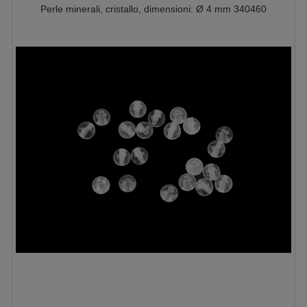
Perle minerali, cristallo, dimensioni: Ø 4 mm 340460