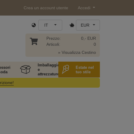
Crea un account utente
Accedi
IT
EUR
Prezzo:
0,- EUR
Articoli:
0
» Visualizza Cestino
Imballaggio
essori
Estate nel
e
moda
tuo stile
attrezzature
rizione!