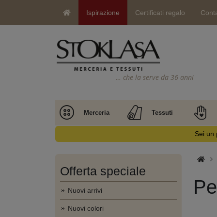
Ispirazione
Certificati regalo
Conta
… che la serve da 36 anni
Merceria
Tessuti
Sei un 
Offerta speciale
Pe
Nuovi arrivi
Nuovi colori