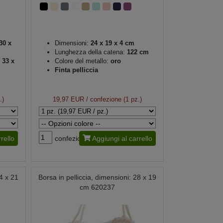
30 x
Dimensioni:
24 x 19 x 4 cm
Lunghezza della catena:
122 cm
 33 x
Colore del metallo:
oro
Finta pelliccia
.)
19,97 EUR
/ confezione (1 pz.)
rello
confezione
Aggiungi al carrello
24 x 21
Borsa in pelliccia, dimensioni: 28 x 19
cm 620237