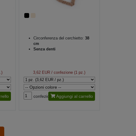
Circonferenza del cerchietto:
38
cm
Senza denti
.)
3,62 EUR
/ confezione (1 pz.)
rello
confezione
Aggiungi al carrello