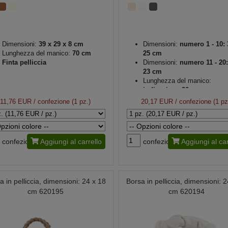
Dimensioni:
39 x 29 x 8 cm
Dimensioni:
numero 1 - 10: 
Lunghezza del manico:
70 cm
25 cm
Finta pelliccia
Dimensioni:
numero 11 - 20:
23 cm
Lunghezza del manico:
indicazione 20 cm
Lunghezza della catena:
11,76 EUR
/ confezione (1 pz.)
20,17 EUR
/ confezione (1 pz
indicazione 122 cm
Colore del metallo:
oro
confezione
Aggiungi al carrello
confezione
Aggiungi al car
a in pelliccia, dimensioni: 24 x 18
Borsa in pelliccia, dimensioni: 
cm 620195
cm 620194