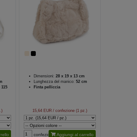
Dimensioni:
28 x 19 x 13 cm
m
Lunghezza del manico:
52 cm
 115
Finta pelliccia
.)
15,64 EUR
/ confezione (1 pz.)
rello
confezione
Aggiungi al carrello