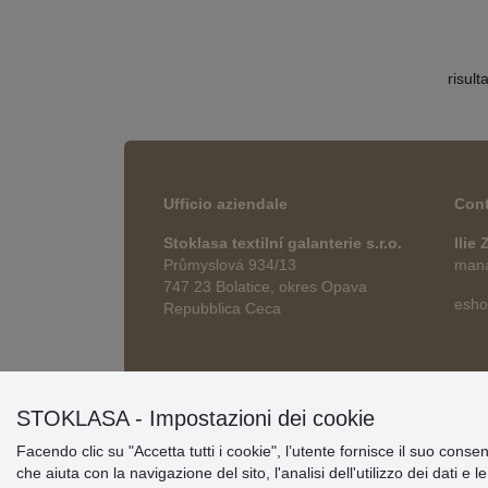
risult
Ufficio aziendale
Cont
Stoklasa textilní galanterie s.r.o.
Ilie
Průmyslová 934/13
manag
747 23 Bolatice, okres Opava
esho
Repubblica Ceca
STOKLASA - Impostazioni dei cookie
Facendo clic su "Accetta tutti i cookie", l’utente fornisce il suo conse
che aiuta con la navigazione del sito, l'analisi dell'utilizzo dei dati e 