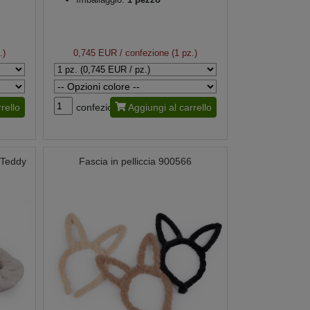
.)
0,745 EUR
/ confezione (1 pz.)
rello
confezione
Aggiungi al carrello
, Teddy
Fascia in pelliccia 900566