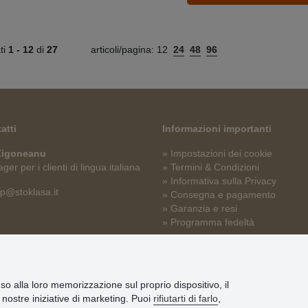
ati
1 -
12
di
27
articoli/pagina:
12
24
48
96
atti
Informazioni importanti
 Zigoneanu
» Impostazioni dei cookie
er per i clienti di lingua italiana
» Termini & Condizioni
» Informativa sulla Privacy
p@stoklasa.it
» Consegna e pagamento
» Garanzia e resi
» Programma fedeltà
nso alla loro memorizzazione sul proprio dispositivo, il
le nostre iniziative di marketing. Puoi
rifiutarti di farlo
,