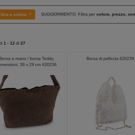
SUGGERIMENTO: Filtra per
colore, prezzo, c
iltra e ordina
ati
1 -
12
di
27
Borsa a mano / borsa Teddy,
Borsa di pelliccia 620239
imensioni: 39 x 29 cm 620236