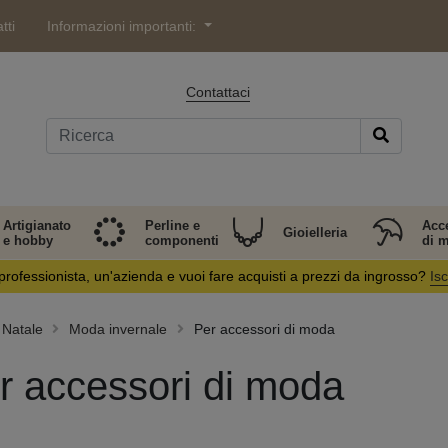
tti
Informazioni importanti:
Contattaci
Artigianato
Perline e
Acc
Gioielleria
e hobby
componenti
di 
professionista, un'azienda e vuoi fare acquisti a prezzi da ingrosso?
Isc
Natale
Moda invernale
Per accessori di moda
r accessori di moda