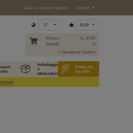
Crea un account utente
Accedi
IT
EUR
Prezzo:
0,- EUR
Articoli:
0
» Visualizza Cestino
Imballaggio
essori
Estate nel
e
moda
tuo stile
attrezzature
rizione!