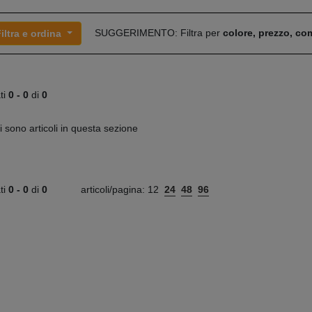
SUGGERIMENTO: Filtra per
colore, prezzo, c
iltra e ordina
ati
0 -
0
di
0
i sono articoli in questa sezione
ati
0 -
0
di
0
articoli/pagina:
12
24
48
96