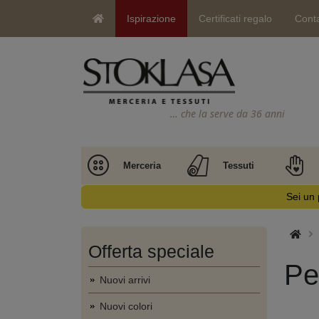
Ispirazione
Certificati regalo
Conta
… che la serve da 36 anni
Merceria
Tessuti
Sei un 
Offerta speciale
Pe
Nuovi arrivi
Nuovi colori