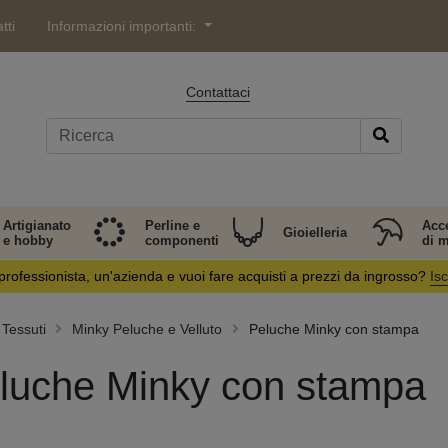
tti
Informazioni importanti:
Contattaci
Artigianato
Perline e
Acc
Gioielleria
e hobby
componenti
di 
professionista, un'azienda e vuoi fare acquisti a prezzi da ingrosso?
Isc
Tessuti
Minky Peluche e Velluto
Peluche Minky con stampa
luche Minky con stampa