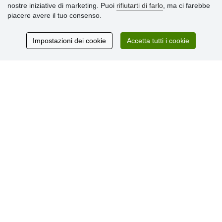
nostre iniziative di marketing. Puoi
rifiutarti di farlo
, ma ci farebbe
» Termini & Condizioni
piacere avere il tuo consenso.
» Informativa sulla Privacy
» Consegna e pagamento
» Garanzia e resi
Impostazioni dei cookie
Accetta tutti i cookie
» Programma fedeltà
Recensioni
dei clienti