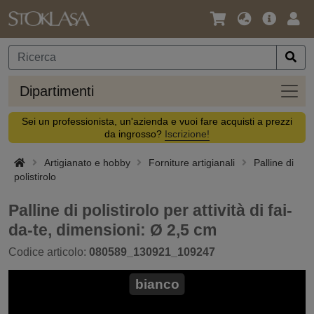
Lingua
Offerta
Acc
/
principa
Valuta
Dipar
Dipartimenti
Sei un professionista, un'azienda e vuoi fare acquisti a prezzi
da ingrosso?
Iscrizione!
Artigianato e hobby
Forniture artigianali
Palline di
polistirolo
Palline di polistirolo per attività di fai-
da-te, dimensioni: Ø 2,5 cm
Codice articolo:
080589_130921_109247
bianco