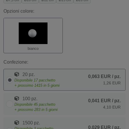
Ø7,5 cm
Ø10 cm
Ø12 cm
Ø15 cm
Ø20 cm
Opzioni colore:
bianco
Confezione:
20 pz.
0,063 EUR
/ pz.
Disponibile
17
pacchetto
1,26 EUR
+ prossimo
1415
in 5 giorni
100 pz.
0,041 EUR
/ pz.
Disponibile
45
pacchetto
4,10 EUR
+ prossimo
283
in 5 giorni
1500 pz.
0,029 EUR
/ pz.
Disponibile
3
pacchetto