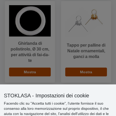
Ghirlanda di
Tappo per palline di
polistirolo, Ø 30 cm,
Natale ornamentali,
per attività di fai-da-
ganci a molla
te
Mostra
Mostra
STOKLASA - Impostazioni dei cookie
Facendo clic su "Accetta tutti i cookie", l’utente fornisce il suo
Informazioni importanti
consenso alla loro memorizzazione sul proprio dispositivo, il che
aiuta con la navigazione del sito, l'analisi dell'utilizzo dei dati e le
» Impostazioni dei cookie