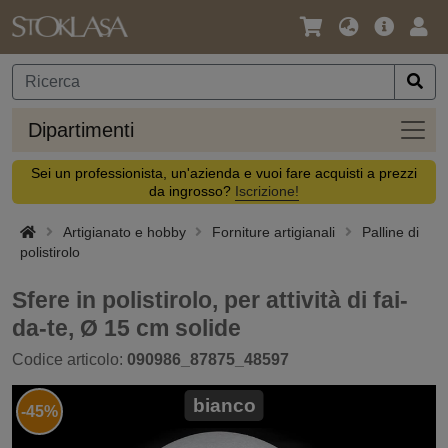
Lingua
Offerta
Acc
/
principa
Valuta
Dipar
Dipartimenti
Sei un professionista, un'azienda e vuoi fare acquisti a prezzi
da ingrosso?
Iscrizione!
Artigianato e hobby
Forniture artigianali
Palline di
polistirolo
Sfere in polistirolo, per attività di fai-
da-te, Ø 15 cm solide
Codice articolo:
090986_87875_48597
bianco
-45%