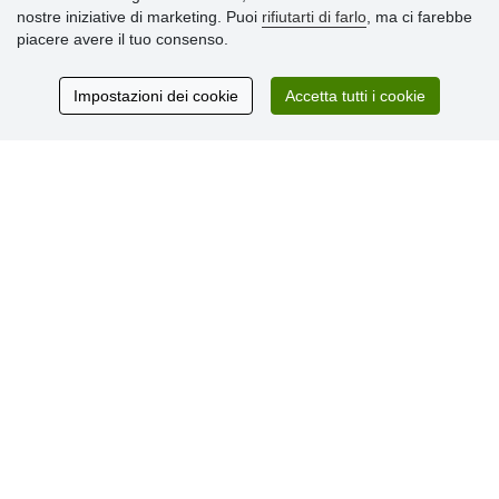
» Impostazioni dei cookie
nostre iniziative di marketing. Puoi
rifiutarti di farlo
, ma ci farebbe
» Termini & Condizioni
piacere avere il tuo consenso.
» Informativa sulla Privacy
» Consegna e pagamento
» Garanzia e resi
Impostazioni dei cookie
Accetta tutti i cookie
» Programma fedeltà
Recensioni
dei clienti