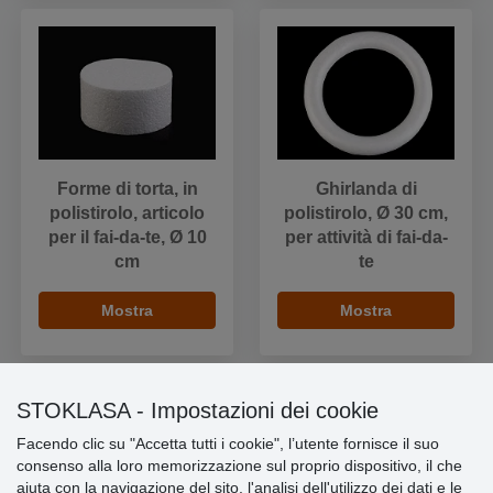
Forme di torta, in
Ghirlanda di
polistirolo, articolo
polistirolo, Ø 30 cm,
per il fai-da-te, Ø 10
per attività di fai-da-
cm
te
Mostra
Mostra
STOKLASA - Impostazioni dei cookie
Facendo clic su "Accetta tutti i cookie", l’utente fornisce il suo
Informazioni importanti
consenso alla loro memorizzazione sul proprio dispositivo, il che
aiuta con la navigazione del sito, l'analisi dell'utilizzo dei dati e le