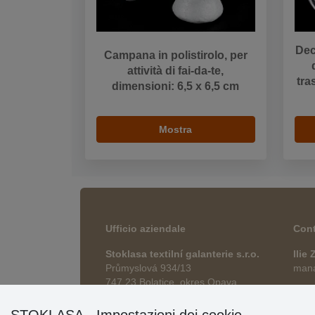
Dec
Campana in polistirolo, per
attività di fai-da-te,
tra
dimensioni: 6,5 x 6,5 cm
Mostra
Ufficio aziendale
Cont
Stoklasa textilní galanterie s.r.o.
Ilie
Průmyslová 934/13
manag
747 23 Bolatice, okres Opava
esho
Repubblica Ceca