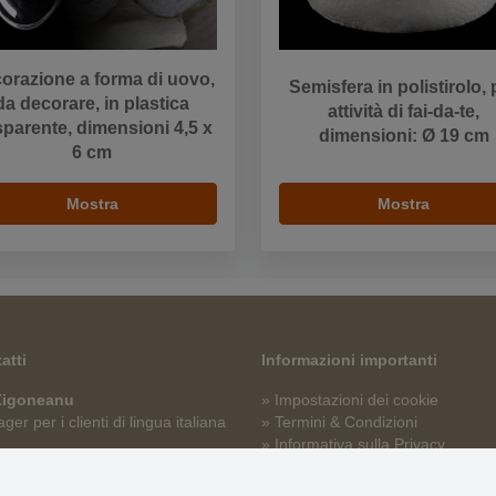
orazione a forma di uovo,
Semisfera in polistirolo, 
da decorare, in plastica
attività di fai-da-te,
sparente, dimensioni 4,5 x
dimensioni: Ø 19 cm
6 cm
Mostra
Mostra
atti
Informazioni importanti
 Zigoneanu
» Impostazioni dei cookie
er per i clienti di lingua italiana
» Termini & Condizioni
» Informativa sulla Privacy
p@stoklasa.it
» Consegna e pagamento
» Garanzia e resi