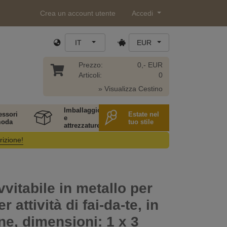
Crea un account utente
Accedi
IT
EUR
Prezzo:
0,- EUR
Articoli:
0
» Visualizza Cestino
Imballaggio
essori
Estate nel
e
moda
tuo stile
attrezzature
rizione!
vvitabile in metallo per
r attività di fai-da-te, in
ene, dimensioni: 1 x 3