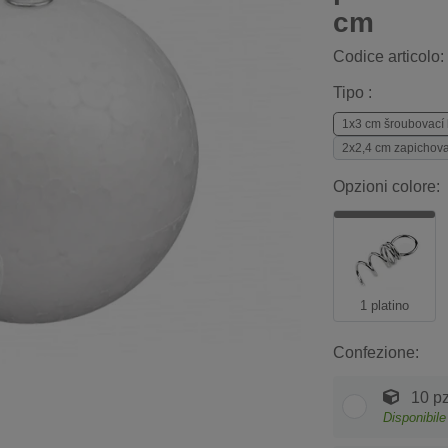
cm
Codice articolo:
Tipo :
1x3 cm šroubovací
2x2,4 cm zapichova
Opzioni colore:
1 platino
Confezione:
10 pz
Disponibile