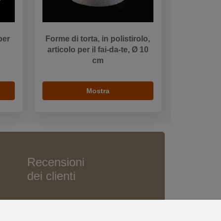
per
Forme di torta, in polistirolo,
articolo per il fai-da-te, Ø 10
cm
Mostra
Recensioni
dei clienti