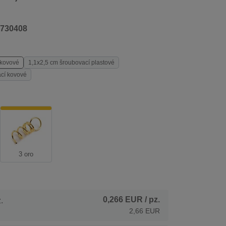
730408
 kovové
1,1x2,5 cm šroubovací plastové
cí kovové
3 oro
0,266 EUR
/ pz.
.
2,66 EUR