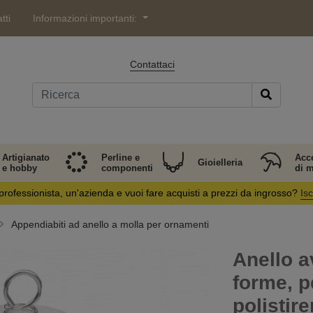
tti
Informazioni importanti:
Contattaci
Artigianato
Perline e
Acc
Gioielleria
e hobby
componenti
di 
professionista, un'azienda e vuoi fare acquisti a prezzi da ingrosso?
Isc
Appendiabiti ad anello a molla per ornamenti
Anello a
forme, pe
polistir