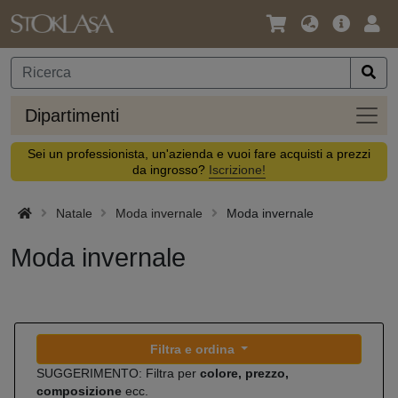
Lingua
Offerta
Acc
/
principa
Valuta
Dipar
Dipartimenti
Sei un professionista, un'azienda e vuoi fare acquisti a prezzi
da ingrosso?
Iscrizione!
Natale
Moda invernale
Moda invernale
Moda invernale
Filtra e ordina
SUGGERIMENTO: Filtra per
colore, prezzo,
composizione
ecc.