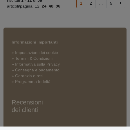
risultati
1 -
12
di
58
1
2
...
5
articoli/pagina:
12
24
48
96
Informazioni importanti
» Impostazioni dei cookie
» Termini & Condizioni
» Informativa sulla Privacy
» Consegna e pagamento
» Garanzia e resi
» Programma fedeltà
Recensioni
dei clienti