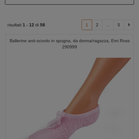
risultati
1 -
12
di
58
1
2
...
5
Ballerine anti-scivolo in spugna, da donna/ragazza, Emi Ross
290999