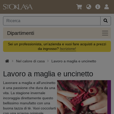
Lingua
Offerta
Acc
/
principa
Valuta
Dipar
Dipartimenti
Sei un professionista, un'azienda e vuoi fare acquisti a prezzi
da ingrosso?
Iscrizione!
Nel calore di casa
Lavoro a maglia e uncinetto
Lavoro a maglia e uncinetto
Lavorare a maglia e all'uncinetto
è una passione che dura da una
vita. La stagione invernale
incoraggia direttamente questo
bellissimo manufatto con una
buona tazza di tè. Vuoi coccolarti
con una sciarpa originale