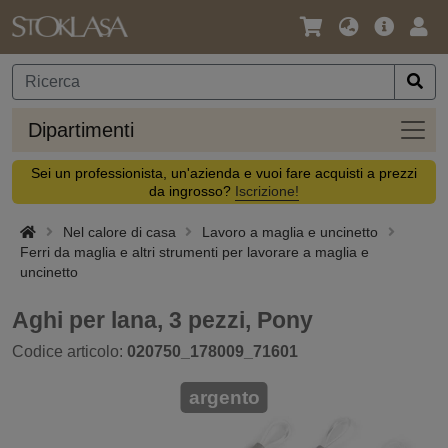
Lingua
Offerta
Acc
/
principa
Valuta
Dipar
Dipartimenti
Sei un professionista, un'azienda e vuoi fare acquisti a prezzi
da ingrosso?
Iscrizione!
Nel calore di casa
Lavoro a maglia e uncinetto
Ferri da maglia e altri strumenti per lavorare a maglia e
uncinetto
Aghi per lana, 3 pezzi, Pony
Codice articolo:
020750_178009_71601
argento