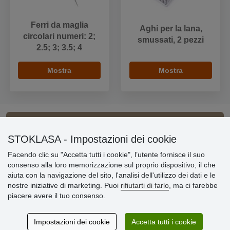
Ferri da maglia
Aghi per la lana,
circolari numeri: 2;
smussati, 2 pezzi
2.5; 3; 3.5; 4
Mostra
Mostra
Informazioni importanti
STOKLASA - Impostazioni dei cookie
Facendo clic su "Accetta tutti i cookie", l’utente fornisce il suo
» Impostazioni dei cookie
consenso alla loro memorizzazione sul proprio dispositivo, il che
» Termini & Condizioni
aiuta con la navigazione del sito, l'analisi dell'utilizzo dei dati e le
» Informativa sulla Privacy
nostre iniziative di marketing. Puoi
rifiutarti di farlo
, ma ci farebbe
» Consegna e pagamento
piacere avere il tuo consenso.
» Garanzia e resi
» Programma fedeltà
Impostazioni dei cookie
Accetta tutti i cookie