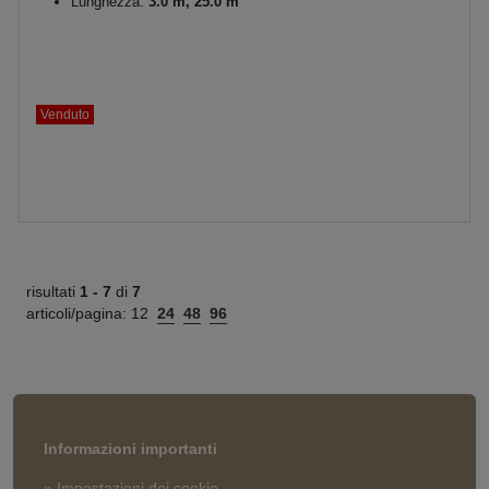
Lunghezza:
3.0 m, 25.0 m
Venduto
risultati
1 -
7
di
7
articoli/pagina:
12
24
48
96
Informazioni importanti
» Impostazioni dei cookie