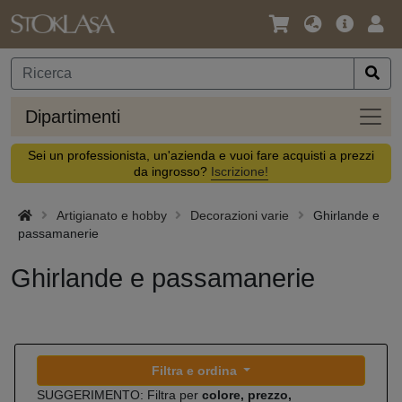
Lingua
Offerta
Acc
/
principa
Valuta
Dipar
Dipartimenti
Sei un professionista, un'azienda e vuoi fare acquisti a prezzi
da ingrosso?
Iscrizione!
Artigianato e hobby
Decorazioni varie
Ghirlande e
passamanerie
Ghirlande e passamanerie
Filtra e ordina
SUGGERIMENTO: Filtra per
colore, prezzo,