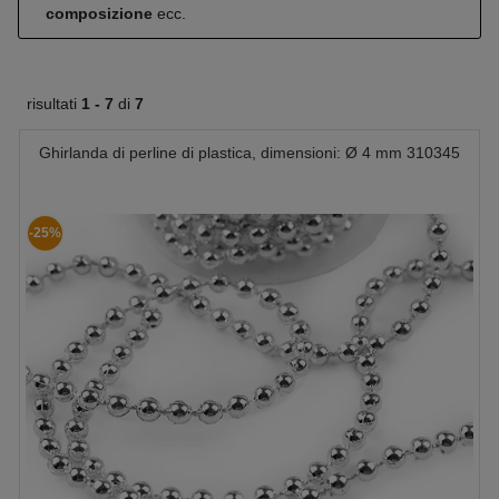
composizione
ecc.
risultati
1 -
7
di
7
Ghirlanda di perline di plastica, dimensioni: Ø 4 mm 310345
-25%