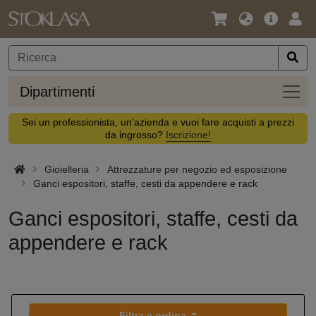
Lingua
Offerta
Acc
/
principa
Valuta
Dipar
Dipartimenti
Sei un professionista, un'azienda e vuoi fare acquisti a prezzi
da ingrosso?
Iscrizione!
Gioielleria
Attrezzature per negozio ed esposizione
Ganci espositori, staffe, cesti da appendere e rack
Ganci espositori, staffe, cesti da
appendere e rack
Filtra e ordina