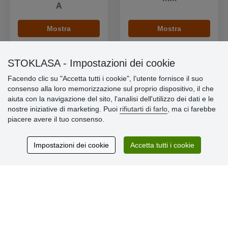
A
Mostra
Mostra
STOKLASA - Impostazioni dei cookie
Facendo clic su "Accetta tutti i cookie", l’utente fornisce il suo
consenso alla loro memorizzazione sul proprio dispositivo, il che
Informazioni importanti
aiuta con la navigazione del sito, l'analisi dell'utilizzo dei dati e le
nostre iniziative di marketing. Puoi
rifiutarti di farlo
, ma ci farebbe
» Impostazioni dei cookie
piacere avere il tuo consenso.
» Termini & Condizioni
» Informativa sulla Privacy
» Consegna e pagamento
Impostazioni dei cookie
Accetta tutti i cookie
» Garanzia e resi
» Programma fedeltà
Recensioni
dei clienti