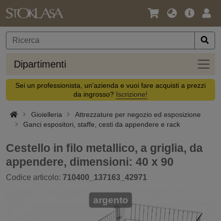
Lingua
Offerta
Acc
/
principa
Valuta
Dipar
Dipartimenti
Sei un professionista, un'azienda e vuoi fare acquisti a prezzi
da ingrosso?
Iscrizione!
Gioielleria
Attrezzature per negozio ed esposizione
Ganci espositori, staffe, cesti da appendere e rack
Cestello in filo metallico, a griglia, da
appendere, dimensioni: 40 x 90
Codice articolo:
710400_137163_42971
argento