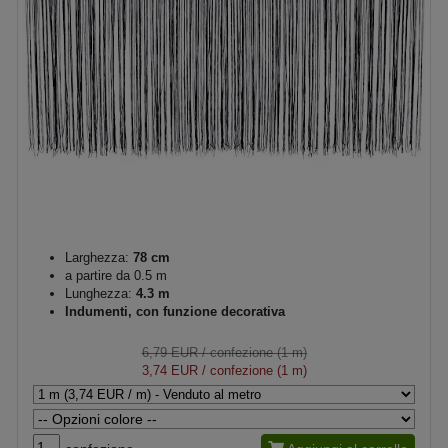
Larghezza:
78 cm
a partire da 0.5 m
Lunghezza:
4.3 m
Indumenti, con funzione decorativa
6,79 EUR
/ confezione (1 m)
3,74 EUR
/ confezione (1 m)