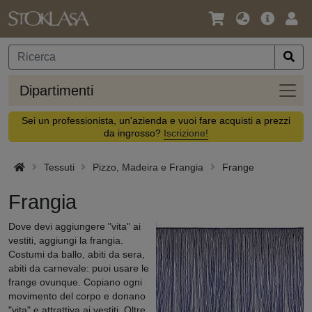
Lingua
Offerta
Acc
/
principa
Valuta
Dipar
Dipartimenti
Sei un professionista, un'azienda e vuoi fare acquisti a prezzi
da ingrosso?
Iscrizione!
Tessuti
Pizzo, Madeira e Frangia
Frange
Frangia
Dove devi aggiungere "vita" ai
vestiti, aggiungi la frangia.
Costumi da ballo, abiti da sera,
abiti da carnevale: puoi usare le
frange ovunque. Copiano ogni
movimento del corpo e donano
"vita" e attrattiva ai vestiti. Oltre