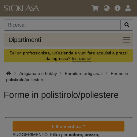
Lingua
Offerta
Acc
/
principa
Valuta
Dipar
Dipartimenti
Sei un professionista, un'azienda e vuoi fare acquisti a prezzi
da ingrosso?
Iscrizione!
Artigianato e hobby
Forniture artigianali
Forme in
polistirolo/poliestere
Forme in polistirolo/poliestere
Filtra e ordina
SUGGERIMENTO: Filtra per
colore, prezzo,