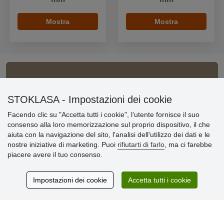
Mostra
Mostra
Informazioni importanti
STOKLASA - Impostazioni dei cookie
» Impostazioni dei cookie
Facendo clic su "Accetta tutti i cookie", l’utente fornisce il suo
» Termini & Condizioni
consenso alla loro memorizzazione sul proprio dispositivo, il che
» Informativa sulla Privacy
aiuta con la navigazione del sito, l'analisi dell'utilizzo dei dati e le
» Consegna e pagamento
nostre iniziative di marketing. Puoi
rifiutarti di farlo
, ma ci farebbe
» Garanzia e resi
piacere avere il tuo consenso.
» Programma fedeltà
Impostazioni dei cookie
Accetta tutti i cookie
Recensioni
dei clienti