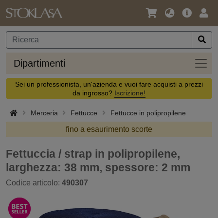
Lingua
Offerta
Acc
/
principa
Valuta
Dipar
Dipartimenti
Sei un professionista, un'azienda e vuoi fare acquisti a prezzi
da ingrosso?
Iscrizione!
Merceria
Fettucce
Fettucce in polipropilene
fino a esaurimento scorte
Fettuccia / strap in polipropilene,
larghezza: 38 mm, spessore: 2 mm
Codice articolo:
490307