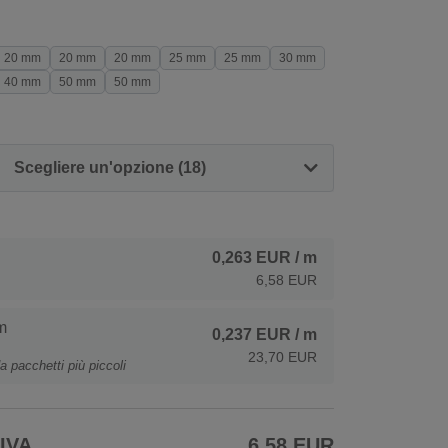
20 mm
20 mm
20 mm
25 mm
25 mm
30 mm
40 mm
50 mm
50 mm
Scegliere un'opzione (18)
0,263 EUR
/ m
6,58 EUR
m
0,237 EUR
/ m
23,70 EUR
a pacchetti più piccoli
 IVA
6,58 EUR