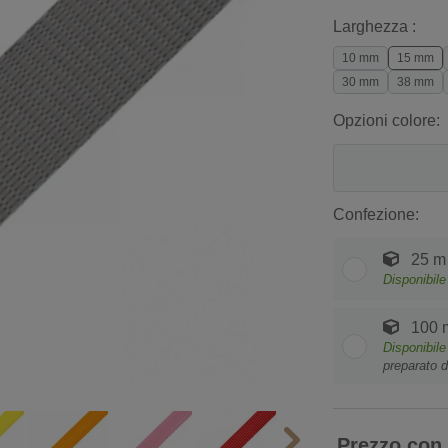
Larghezza :
10 mm
15 mm
30 mm
38 mm
Opzioni colore:
Confezione:
25 m
Disponibile
100 
Disponibile
preparato d
Prezzo con