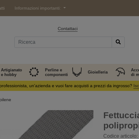
tti
Informazioni importanti:
Contattaci
Artigianato
Perline e
Acc
Gioielleria
e hobby
componenti
di 
professionista, un'azienda e vuoi fare acquisti a prezzi da ingrosso?
Isc
pilene
Fettuccia
poliprop
Codice articolo: