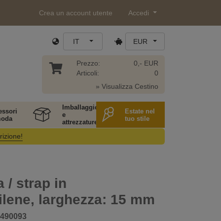
Crea un account utente
Accedi
IT
EUR
Prezzo:
0,- EUR
Articoli:
0
» Visualizza Cestino
Imballaggio
essori
Estate nel
e
moda
tuo stile
attrezzature
rizione!
 / strap in
ilene, larghezza: 15 mm
490093