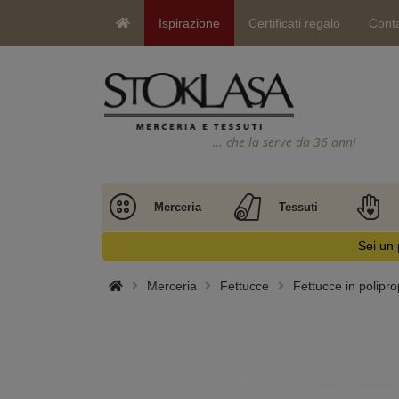
Ispirazione
Certificati regalo
Conta
… che la serve da 36 anni
Merceria
Tessuti
Sei un 
Merceria
Fettucce
Fettucce in polipro