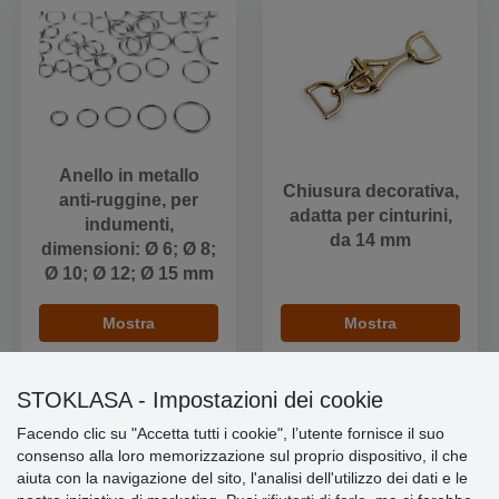
Anello in metallo
Chiusura decorativa,
anti-ruggine, per
adatta per cinturini,
indumenti,
da 14 mm
dimensioni: Ø 6; Ø 8;
Ø 10; Ø 12; Ø 15 mm
Mostra
Mostra
STOKLASA - Impostazioni dei cookie
Facendo clic su "Accetta tutti i cookie", l’utente fornisce il suo
consenso alla loro memorizzazione sul proprio dispositivo, il che
Informazioni importanti
aiuta con la navigazione del sito, l'analisi dell'utilizzo dei dati e le