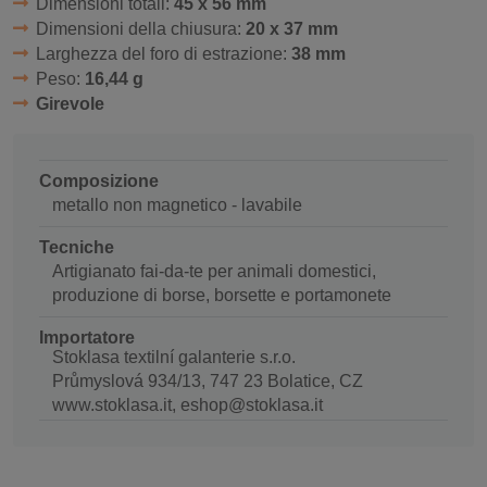
Dimensioni totali:
45 x 56 mm
Dimensioni della chiusura:
20 x 37 mm
Larghezza del foro di estrazione:
38 mm
Peso:
16,44 g
Girevole
Composizione
metallo non magnetico - lavabile
Tecniche
Artigianato fai-da-te per animali domestici,
produzione di borse, borsette e portamonete
Importatore
Stoklasa textilní galanterie s.r.o.
Průmyslová 934/13, 747 23 Bolatice, CZ
www.stoklasa.it, eshop@stoklasa.it