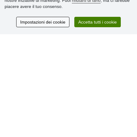
nostre iniziative di marketing. Puoi
rifiutarti di farlo
, ma ci farebbe
» Impostazioni dei cookie
piacere avere il tuo consenso.
» Termini & Condizioni
» Informativa sulla Privacy
» Consegna e pagamento
Impostazioni dei cookie
Accetta tutti i cookie
» Garanzia e resi
» Programma fedeltà
Recensioni
dei clienti