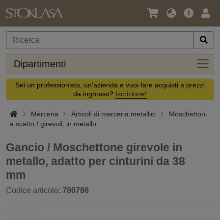
Lingua
Offerta
Acc
/
principa
Valuta
Dipar
Dipartimenti
Sei un professionista, un'azienda e vuoi fare acquisti a prezzi
da ingrosso?
Iscrizione!
Merceria
Articoli di merceria metallici
Moschettoni
a scatto / girevoli, in metallo
Gancio / Moschettone girevole in
metallo, adatto per cinturini da 38
mm
Codice articolo:
780786