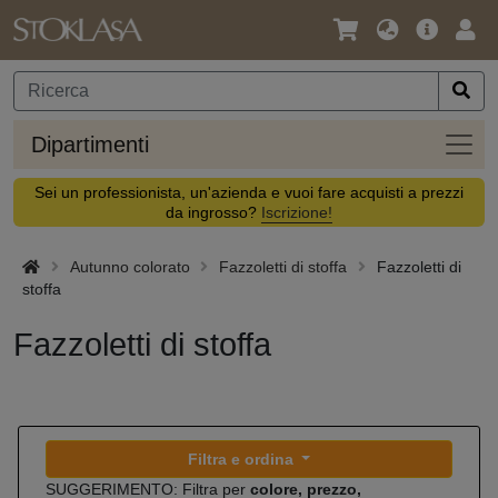
Lingua
Offerta
Acc
/
principa
Valuta
Dipar
Dipartimenti
Sei un professionista, un'azienda e vuoi fare acquisti a prezzi
da ingrosso?
Iscrizione!
Autunno colorato
Fazzoletti di stoffa
Fazzoletti di
stoffa
Fazzoletti di stoffa
Filtra e ordina
SUGGERIMENTO: Filtra per
colore, prezzo,