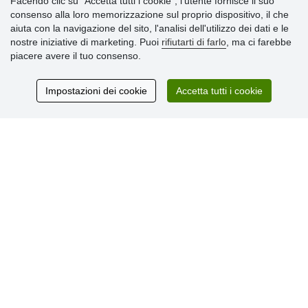
Facendo clic su "Accetta tutti i cookie", l’utente fornisce il suo
» Consegna e pagamento
consenso alla loro memorizzazione sul proprio dispositivo, il che
» Garanzia e resi
aiuta con la navigazione del sito, l'analisi dell'utilizzo dei dati e le
» Programma fedeltà
nostre iniziative di marketing. Puoi
rifiutarti di farlo
, ma ci farebbe
piacere avere il tuo consenso.
Recensioni
Impostazioni dei cookie
Accetta tutti i cookie
dei clienti
© Stoklasa textilní galanterie s.r.o. 2026.