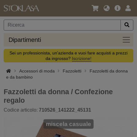
Lingua
Offerta
Acc
/
principa
Valuta
Dipar
Dipartimenti
Sei un professionista, un'azienda e vuoi fare acquisti a prezzi
da ingrosso?
Iscrizione!
Accessori di moda
Fazzoletti
Fazzoletti da donna
e da bambino
Fazzoletti da donna / Confezione
regalo
Codice articolo:
710526_141222_45131
miscela casuale