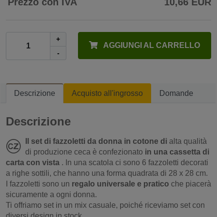
Prezzo con IVA
10,66 EUR
+
AGGIUNGI AL CARRELLO
-
Descrizione
Acquisto all'ingrosso
Domande
Descrizione
Il set di fazzoletti da donna in cotone di
alta qualità
di produzione ceca è confezionato
in una cassetta di
carta con vista
. In una scatola ci sono 6 fazzoletti decorati
a righe sottili, che hanno una forma quadrata di 28 x 28 cm.
I fazzoletti sono un
regalo universale e pratico
che piacerà
sicuramente a ogni donna.
Ti offriamo set in un mix casuale, poiché riceviamo set con
diversi design in stock.