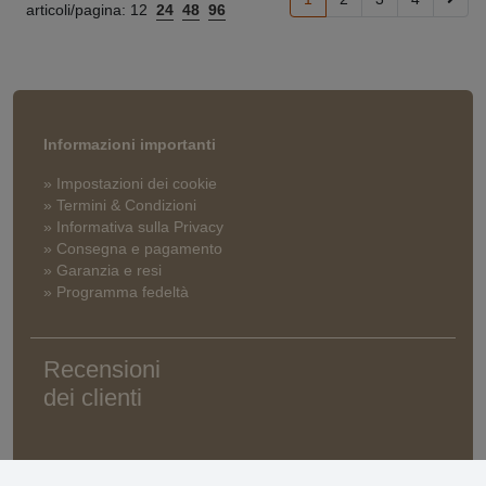
articoli/pagina:
12
24
48
96
Informazioni importanti
» Impostazioni dei cookie
» Termini & Condizioni
» Informativa sulla Privacy
» Consegna e pagamento
» Garanzia e resi
» Programma fedeltà
Recensioni
dei clienti