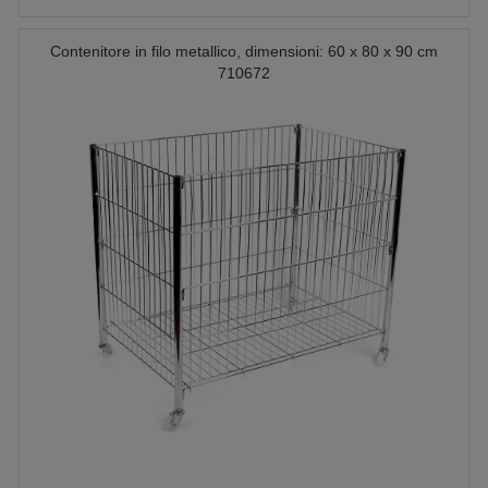
Contenitore in filo metallico, dimensioni: 60 x 80 x 90 cm
710672