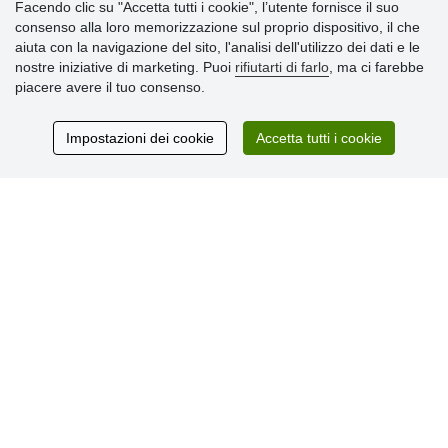
Facendo clic su "Accetta tutti i cookie", l’utente fornisce il suo
» Impostazioni dei cookie
consenso alla loro memorizzazione sul proprio dispositivo, il che
» Termini & Condizioni
aiuta con la navigazione del sito, l'analisi dell'utilizzo dei dati e le
» Informativa sulla Privacy
nostre iniziative di marketing. Puoi
rifiutarti di farlo
, ma ci farebbe
» Consegna e pagamento
piacere avere il tuo consenso.
» Garanzia e resi
» Programma fedeltà
Impostazioni dei cookie
Accetta tutti i cookie
Recensioni
dei clienti