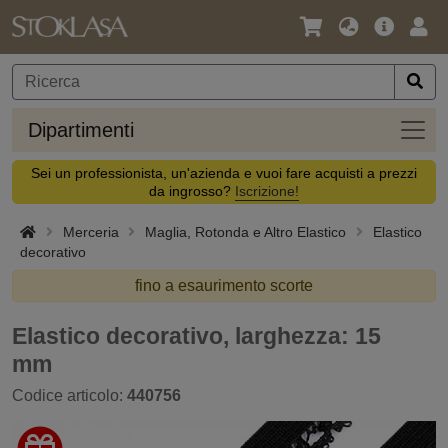
Lingua
Offerta
Acc
/
principa
Valuta
Dipar
Dipartimenti
Sei un professionista, un'azienda e vuoi fare acquisti a prezzi
da ingrosso?
Iscrizione!
Merceria
Maglia, Rotonda e Altro Elastico
Elastico
decorativo
fino a esaurimento scorte
Elastico decorativo, larghezza: 15
mm
Codice articolo:
440756