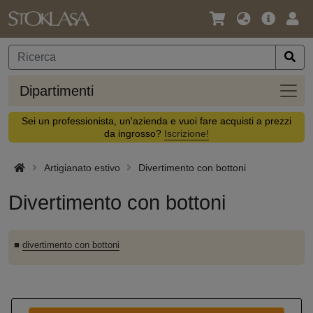
Lingua
Offerta
Acc
/
principa
Valuta
Dipar
Dipartimenti
Sei un professionista, un'azienda e vuoi fare acquisti a prezzi
da ingrosso?
Iscrizione!
Artigianato estivo
Divertimento con bottoni
Divertimento con bottoni
■
divertimento con bottoni