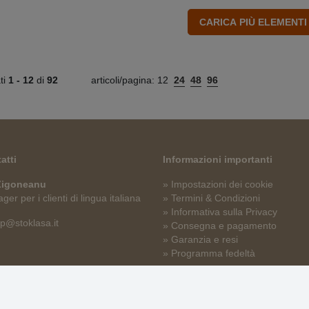
ati
1 -
12
di
92
articoli/pagina:
12
24
48
96
atti
Informazioni importanti
 Zigoneanu
» Impostazioni dei cookie
er per i clienti di lingua italiana
» Termini & Condizioni
» Informativa sulla Privacy
p@stoklasa.it
» Consegna e pagamento
» Garanzia e resi
» Programma fedeltà