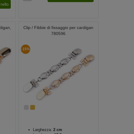
rello
rdigan,
Clip / Fibbie di fissaggio per cardigan
780596
-15%
Larghezza:
2 cm