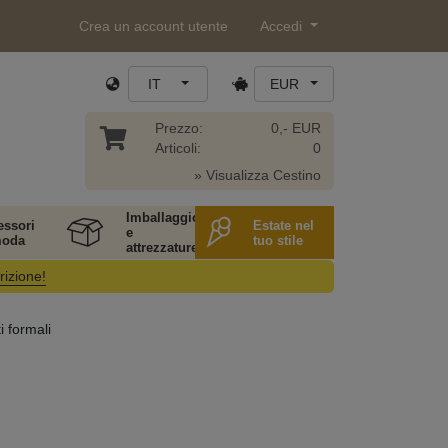
Crea un account utente
Accedi
IT
EUR
Prezzo:
0,- EUR
Articoli:
0
» Visualizza Cestino
Imballaggio
essori
Estate nel
e
moda
tuo stile
attrezzature
rizione!
i formali