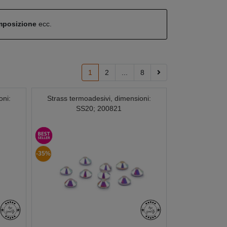
omposizione
ecc.
1
2
...
8
oni:
Strass termoadesivi, dimensioni:
SS20; 200821
-35%