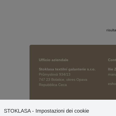
risult
Ufficio aziendale
Cont
Stoklasa textilní galanterie s.r.o.
Ilie
Průmyslová 934/13
manag
747 23 Bolatice, okres Opava
esho
Repubblica Ceca
STOKLASA - Impostazioni dei cookie