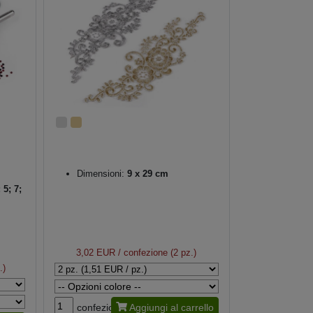
Dimensioni:
9 x 29 cm
 5; 7;
3,02 EUR
/ confezione (2 pz.)
.)
confezione
Aggiungi al carrello