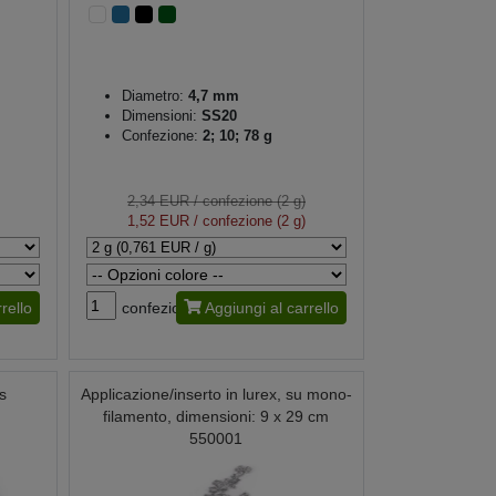
Diametro:
4,7 mm
Dimensioni:
SS20
Confezione:
2; 10; 78 g
2,34 EUR
/ confezione (2 g)
1,52 EUR
/ confezione (2 g)
rello
confezione
Aggiungi al carrello
ss
Applicazione/inserto in lurex, su mono-
filamento, dimensioni: 9 x 29 cm
550001