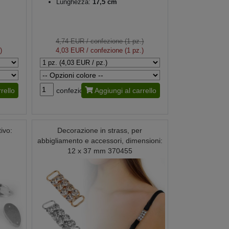
Lunghezza:
17,5 cm
4,74 EUR
/ confezione (1 pz.)
)
4,03 EUR
/ confezione (1 pz.)
rello
confezione
Aggiungi al carrello
tivo:
Decorazione in strass, per
abbigliamento e accessori, dimensioni:
12 x 37 mm 370455