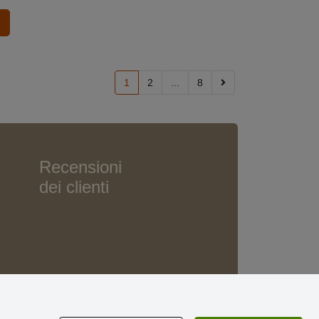
1
2
...
8
Recensioni
dei clienti