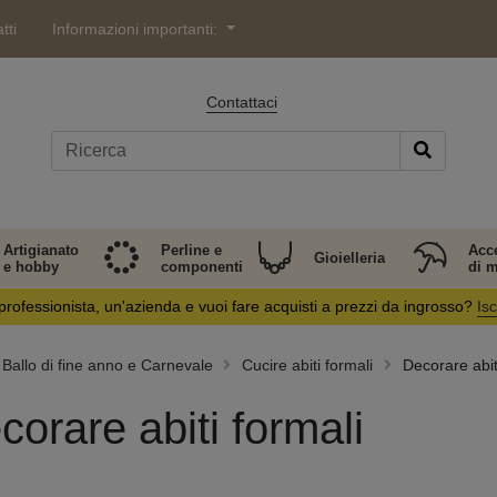
tti
Informazioni importanti:
Contattaci
Artigianato
Perline e
Acc
Gioielleria
e hobby
componenti
di 
professionista, un'azienda e vuoi fare acquisti a prezzi da ingrosso?
Isc
Ballo di fine anno e Carnevale
Cucire abiti formali
Decorare abit
corare abiti formali