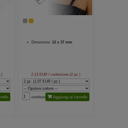
Dimensioni:
12 x 37 mm
.)
2,13 EUR
/ confezione (2 pz.)
rello
confezione
Aggiungi al carrello