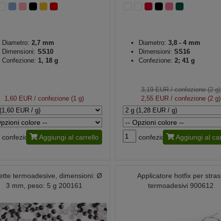
Diametro:
2,7 mm
Diametro:
3,8 - 4 mm
Dimensioni:
SS10
Dimensioni:
SS16
Confezione:
1, 18 g
Confezione:
2; 41 g
3,19 EUR
/ confezione (2 g)
1,60 EUR
/ confezione (1 g)
2,55 EUR
/ confezione (2 g)
confezione
Aggiungi al carrello
confezione
Aggiungi al car
lette termoadesive, dimensioni: Ø
Applicatore hotfix per stra
3 mm, peso: 5 g 200161
termoadesivi 900612