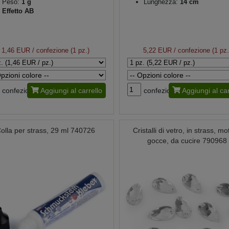
Peso:
1 g
Lunghezza:
14 cm
Effetto AB
1,46 EUR
/ confezione (1 pz.)
5,22 EUR
/ confezione (1 pz.
confezione
Aggiungi al carrello
confezione
Aggiungi al car
olla per strass, 29 ml 740726
Cristalli di vetro, in strass, mo
gocce, da cucire 790968