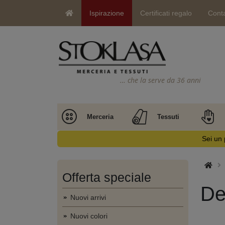
Ispirazione
Certificati regalo
Conta
… che la serve da 36 anni
Merceria
Tessuti
Sei un 
Offerta speciale
De
Nuovi arrivi
Nuovi colori