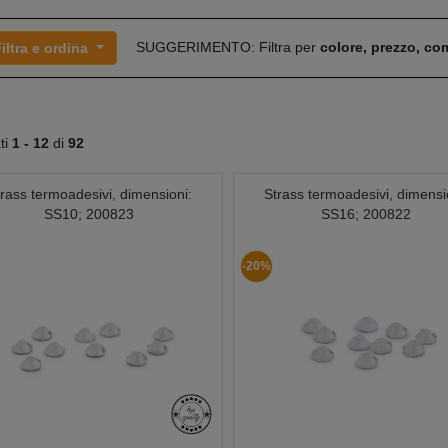
SUGGERIMENTO: Filtra per
colore, prezzo, c
iltra e ordina
ati
1 -
12
di
92
rass termoadesivi, dimensioni:
Strass termoadesivi, dimensi
SS10; 200823
SS16; 200822
-20%