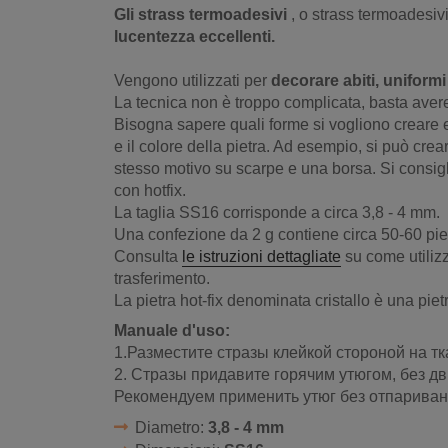
Gli strass termoadesivi
, o strass termoadesiv
lucentezza eccellenti.
Vengono utilizzati per
decorare abiti, uniformi
La tecnica non è troppo complicata, basta avere 
Bisogna sapere quali forme si vogliono creare
e il colore della pietra. Ad esempio, si può crea
stesso motivo su scarpe e una borsa. Si consiglia
con hotfix.
La taglia SS16 corrisponde a circa 3,8 - 4 mm.
Una confezione da 2 g contiene circa 50-60 pie
Consulta
le istruzioni dettagliate
su come utilizza
trasferimento.
La pietra hot-fix denominata cristallo è una piet
Manuale d'uso:
1.Разместите стразы клейкой стороной на тк
2. Стразы придавите горячим утюгом, без д
Рекомендуем применить утюг без отпариван
Diametro:
3,8 - 4 mm