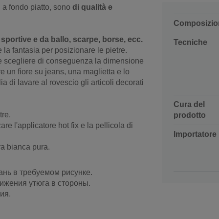
i a fondo piatto, sono
di qualità e
Composizio
 sportive e da ballo, scarpe, borse, ecc.
Tecniche
la fantasia per posizionare le pietre.
 e scegliere di conseguenza la dimensione
re un fiore su jeans, una maglietta e lo
 di lavare al rovescio gli articoli decorati
Cura del
tre.
prodotto
re l'applicatore hot fix e la pellicola di
Importatore
ra bianca pura.
ань в требуемом рисунке.
вижения утюга в стороны.
ия.