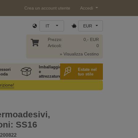
Crea un account utente
Accedi
IT
EUR
Prezzo:
0,- EUR
Articoli:
0
» Visualizza Cestino
Imballaggio
essori
Estate nel
e
moda
tuo stile
attrezzature
rizione!
ermoadesivi,
oni: SS16
200822