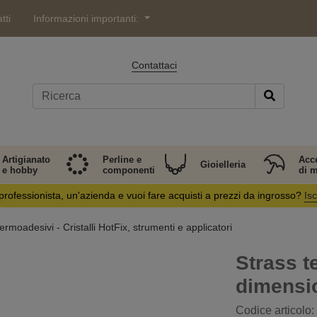
tti
Informazioni importanti:
Contattaci
Artigianato
Perline e
Acc
Gioielleria
e hobby
componenti
di 
professionista, un'azienda e vuoi fare acquisti a prezzi da ingrosso?
Isc
ermoadesivi - Cristalli HotFix, strumenti e applicatori
Strass t
dimensi
Codice articolo: