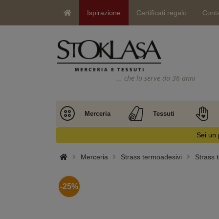
Ispirazione
Certificati regalo
Conta
… che la serve da 36 anni
Merceria
Tessuti
Sei un 
Merceria
Strass termoadesivi
Strass t
-25%