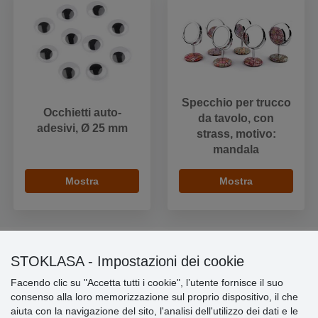
Specchio per trucco
Occhietti auto-
da tavolo, con
adesivi, Ø 25 mm
strass, motivo:
mandala
Mostra
Mostra
STOKLASA - Impostazioni dei cookie
Informazioni importanti
Facendo clic su "Accetta tutti i cookie", l’utente fornisce il suo
consenso alla loro memorizzazione sul proprio dispositivo, il che
» Impostazioni dei cookie
aiuta con la navigazione del sito, l'analisi dell'utilizzo dei dati e le
» Termini & Condizioni