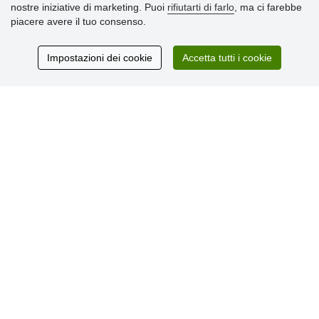
nostre iniziative di marketing. Puoi
rifiutarti di farlo
, ma ci farebbe
» Informativa sulla Privacy
piacere avere il tuo consenso.
» Consegna e pagamento
» Garanzia e resi
» Programma fedeltà
Impostazioni dei cookie
Accetta tutti i cookie
Recensioni
dei clienti