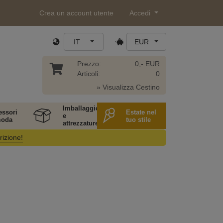
Crea un account utente
Accedi
IT
EUR
Prezzo:
0,- EUR
Articoli:
0
» Visualizza Cestino
Imballaggio
essori
Estate nel
e
moda
tuo stile
attrezzature
rizione!