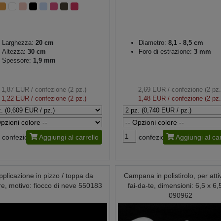
Larghezza:
20 cm
Diametro:
8,1 - 8,5 cm
Altezza:
30 cm
Foro di estrazione:
3 mm
Spessore:
1,9 mm
1,87 EUR
/ confezione (2 pz.)
2,69 EUR
/ confezione (2 pz.
1,22 EUR
/ confezione (2 pz.)
1,48 EUR
/ confezione (2 pz.
confezione
Aggiungi al carrello
confezione
Aggiungi al car
pplicazione in pizzo / toppa da
Campana in polistirolo, per attiv
re, motivo: fiocco di neve 550183
fai-da-te, dimensioni: 6,5 x 6
090962