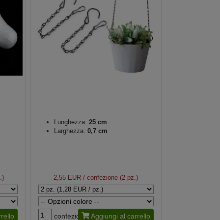
Lunghezza:
25 cm
Larghezza:
0,7 cm
.)
2,55 EUR
/ confezione (2 pz.)
rello
confezione
Aggiungi al carrello