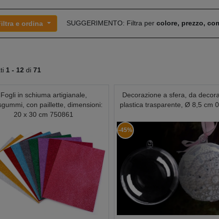
SUGGERIMENTO: Filtra per
colore, prezzo, c
iltra e ordina
ati
1 -
12
di
71
Fogli in schiuma artigianale,
Decorazione a sfera, da decora
gummi, con paillette, dimensioni:
plastica trasparente, Ø 8,5 cm
20 x 30 cm 750861
-45%