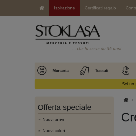
Ispirazione
Certificati regalo
Conta
… che la serve da 36 anni
Merceria
Tessuti
Sei un 
Offerta speciale
Cr
Nuovi arrivi
Nuovi colori