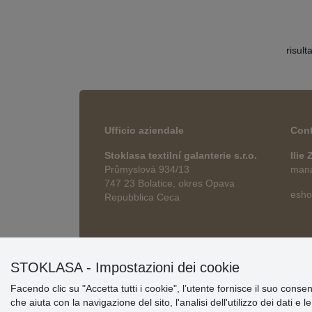
risult
Ufficio aziendale
Cont
Stoklasa textilní galanterie s.r.o.
Ilie
Průmyslová 934/13
manag
747 23 Bolatice, okres Opava
esho
Repubblica Ceca
STOKLASA - Impostazioni dei cookie
Facendo clic su "Accetta tutti i cookie", l’utente fornisce il suo conse
che aiuta con la navigazione del sito, l'analisi dell'utilizzo dei dati e 