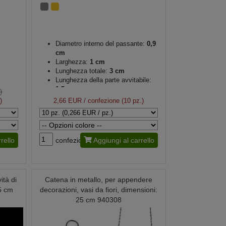
Diametro interno del passante:
0,9
cm
Larghezza:
1 cm
Lunghezza totale:
3 cm
Lunghezza della parte avvitabile:
1,5 cm
)
)
2,66 EUR
/ confezione (10 pz.)
rello
confezione
Aggiungi al carrello
ità di
Catena in metallo, per appendere
,5 cm
decorazioni, vasi da fiori, dimensioni:
25 cm 940308