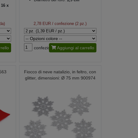
16 x
da)
2,78 EUR
/ confezione (2 pz.)
rello
confezione
Aggiungi al carrello
0563
Fiocco di neve natalizio, in feltro, con
glitter, dimensioni: Ø 75 mm 900974