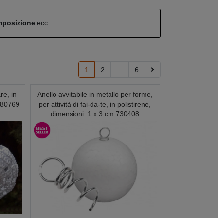
omposizione
ecc.
1
2
...
6
re, in
Anello avvitabile in metallo per forme,
 080769
per attività di fai-da-te, in polistirene,
dimensioni: 1 x 3 cm 730408