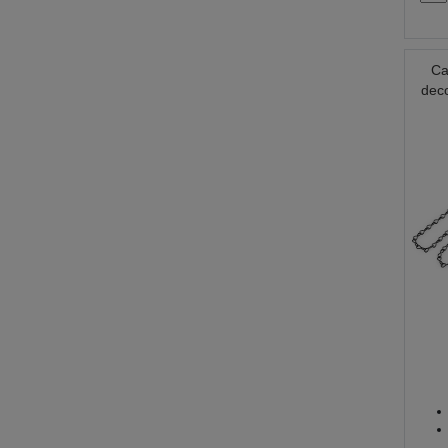
Ca
deco