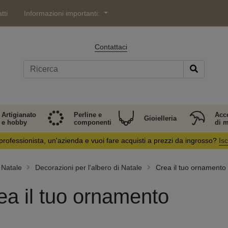
tti
Informazioni importanti:
Contattaci
Artigianato
Perline e
Acc
Gioielleria
e hobby
componenti
di 
professionista, un'azienda e vuoi fare acquisti a prezzi da ingrosso?
Isc
Natale
Decorazioni per l'albero di Natale
Crea il tuo ornamento
ea il tuo ornamento