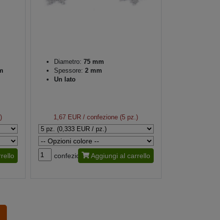
Diametro:
75 mm
m
Spessore:
2 mm
Un lato
)
1,67 EUR
/ confezione (5 pz.)
rello
confezione
Aggiungi al carrello