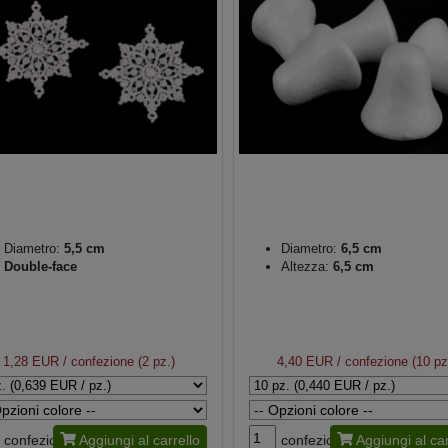
Diametro:
5,5 cm
Diametro:
6,5 cm
Double-face
Altezza:
6,5 cm
1,28 EUR
/ confezione (2 pz.)
4,40 EUR
/ confezione (10 pz
confezione
Aggiungi al carrello
confezione
Aggiungi al car