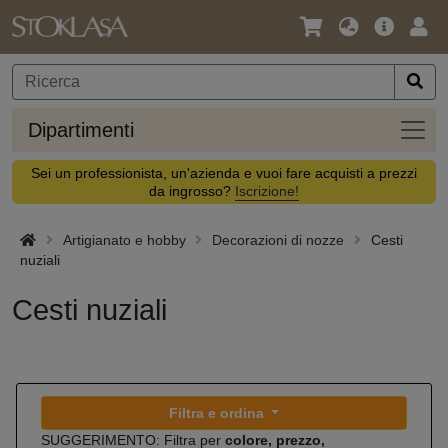
Lingua
Offerta
Acc
/
principa
Valuta
Dipar
Dipartimenti
Sei un professionista, un'azienda e vuoi fare acquisti a prezzi
da ingrosso?
Iscrizione!
Artigianato e hobby
Decorazioni di nozze
Cesti
nuziali
Cesti nuziali
Filtra e ordina
SUGGERIMENTO: Filtra per
colore, prezzo,