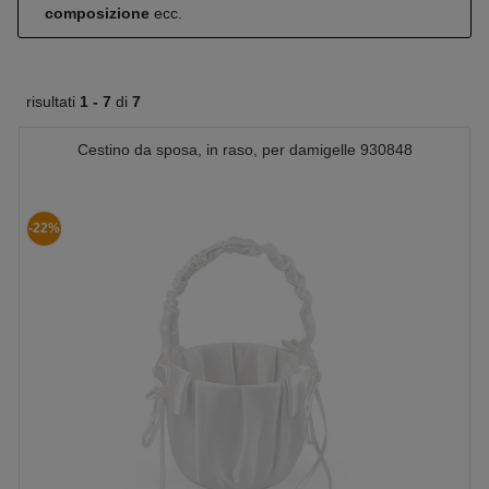
composizione
ecc.
risultati
1 -
7
di
7
Cestino da sposa, in raso, per damigelle 930848
-22%