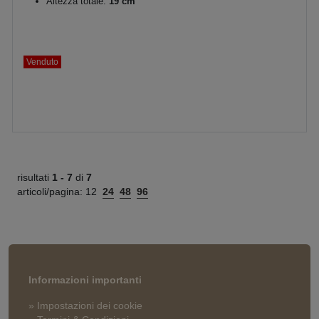
Altezza totale:
19 cm
Venduto
risultati
1 -
7
di
7
articoli/pagina:
12
24
48
96
Informazioni importanti
» Impostazioni dei cookie